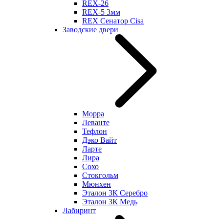
REX-26
REX-5 3мм
REX Сенатор Cisa
Заводские двери
Морра
Леванте
Тефлон
Дэко Вайт
Ларте
Лира
Сохо
Стокгольм
Мюнхен
Эталон 3К Серебро
Эталон 3К Медь
Лабиринт