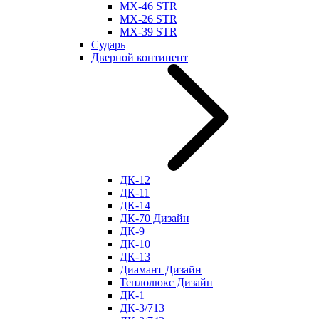
МХ-46 STR
МХ-26 STR
МХ-39 STR
Сударь
Дверной континент
ДК-12
ДК-11
ДК-14
ДК-70 Дизайн
ДК-9
ДК-10
ДК-13
Диамант Дизайн
Теплолюкс Дизайн
ДК-1
ДК-3/713