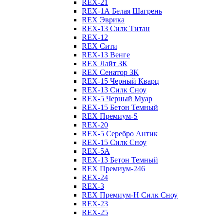
REX-21
REX-1А Белая Шагрень
REX Эврика
REX-13 Силк Титан
REX-12
REX Сити
REX-13 Венге
REX Лайт 3К
REX Сенатор 3К
REX-15 Черный Кварц
REX-13 Силк Сноу
REX-5 Черный Муар
REX-15 Бетон Темный
REX Премиум-S
REX-20
REX-5 Серебро Антик
REX-15 Силк Сноу
REX-5А
REX-13 Бетон Темный
REX Премиум-246
REX-24
REX-3
REX Премиум-Н Силк Сноу
REX-23
REX-25