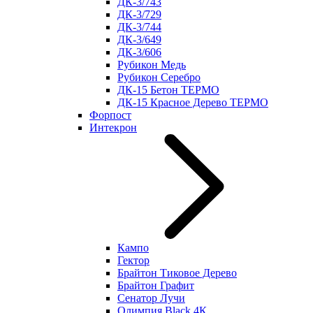
ДК-3/743
ДК-3/729
ДК-3/744
ДК-3/649
ДК-3/606
Рубикон Медь
Рубикон Серебро
ДК-15 Бетон ТЕРМО
ДК-15 Красное Дерево ТЕРМО
Форпост
Интекрон
Кампо
Гектор
Брайтон Тиковое Дерево
Брайтон Графит
Сенатор Лучи
Олимпия Black 4К