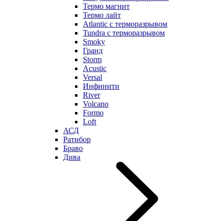
Термо магнит
Термо лайт
Atlantic с терморазрывом
Tundra с терморазрывом
Smoky
Гранд
Storm
Acustic
Versal
Инфинити
River
Volcano
Formo
Loft
АСД
Ратибор
Браво
Дива