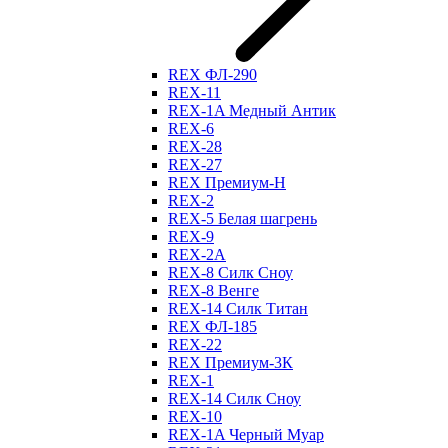
REX ФЛ-290
REX-11
REX-1A Медный Антик
REX-6
REX-28
REX-27
REX Премиум-Н
REX-2
REX-5 Белая шагрень
REX-9
REX-2А
REX-8 Силк Сноу
REX-8 Венге
REX-14 Силк Титан
REX ФЛ-185
REX-22
REX Премиум-3К
REX-1
REX-14 Силк Сноу
REX-10
REX-1A Черный Муар