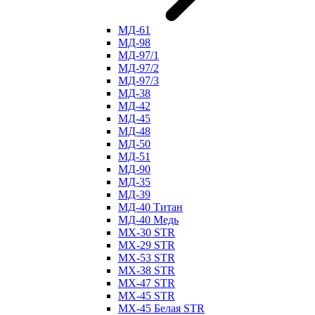
МД-61
МД-98
МД-97/1
МД-97/2
МД-97/3
МД-38
МД-42
МД-45
МД-48
МД-50
МД-51
МД-90
МД-35
МД-39
МД-40 Титан
МД-40 Медь
МХ-30 STR
МХ-29 STR
МХ-53 STR
МХ-38 STR
МХ-47 STR
МХ-45 STR
МХ-45 Белая STR