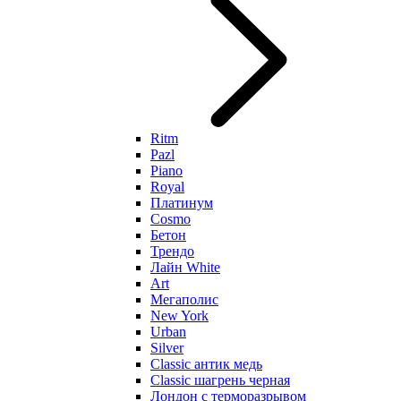
Ritm
Pazl
Piano
Royal
Платинум
Cosmo
Бетон
Трендо
Лайн White
Art
Мегаполис
New York
Urban
Silver
Classic антик медь
Classic шагрень черная
Лондон с терморазрывом