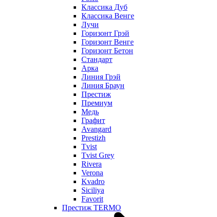
Классика Дуб
Классика Венге
Лучи
Горизонт Грэй
Горизонт Венге
Горизонт Бетон
Стандарт
Арка
Линия Грэй
Линия Браун
Престиж
Премиум
Медь
Графит
Avangard
Prestizh
Tvist
Tvist Grey
Rivera
Verona
Kvadro
Siciliya
Favorit
Престиж TERMO