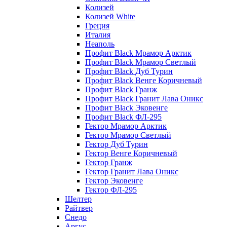
Колизей
Колизей White
Греция
Италия
Неаполь
Профит Black Мрамор Арктик
Профит Black Мрамор Светлый
Профит Black Дуб Турин
Профит Black Венге Коричневый
Профит Black Гранж
Профит Black Гранит Лава Оникс
Профит Black Эковенге
Профит Black ФЛ-295
Гектор Мрамор Арктик
Гектор Мрамор Светлый
Гектор Дуб Турин
Гектор Венге Коричневый
Гектор Гранж
Гектор Гранит Лава Оникс
Гектор Эковенге
Гектор ФЛ-295
Шелтер
Райтвер
Снедо
Аргус