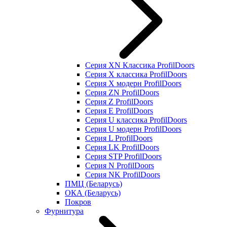
Серия XN Классика ProfilDoors
Серия Х классика ProfilDoors
Серия Х модерн ProfilDoors
Серия ZN ProfilDoors
Серия Z ProfilDoors
Серия Е ProfilDoors
Серия U классика ProfilDoors
Серия U модерн ProfilDoors
Серия L ProfilDoors
Серия LK ProfilDoors
Серия STP ProfilDoors
Cерия N ProfilDoors
Серия NK ProfilDoors
ПМЦ (Беларусь)
ОКА (Беларусь)
Покров
Фурнитура