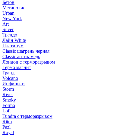
Бетон
Мегаполис
Urban
New York
Art
Silver
Трендо
Лайн White
Платинум
Classic шагрень черная
Classic антик медь
Лондон с терморазрывом
Термо магнит
Гранд
Volcano
Инфинити
Storm
River
Smoky
Formo
Loft
Tundra с терморазрывом
Ritm
Pazl
Royal