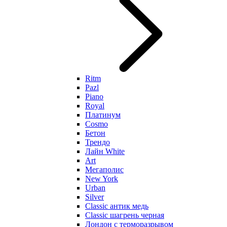
Ritm
Pazl
Piano
Royal
Платинум
Cosmo
Бетон
Трендо
Лайн White
Art
Мегаполис
New York
Urban
Silver
Classic антик медь
Classic шагрень черная
Лондон с терморазрывом