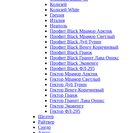
Колизей
Колизей White
Греция
Италия
Неаполь
Профит Black Мрамор Арктик
Профит Black Мрамор Светлый
Профит Black Дуб Турин
Профит Black Венге Коричневый
Профит Black Гранж
Профит Black Гранит Лава Оникс
Профит Black Эковенге
Профит Black ФЛ-295
Гектор Мрамор Арктик
Гектор Мрамор Светлый
Гектор Дуб Турин
Гектор Венге Коричневый
Гектор Гранж
Гектор Гранит Лава Оникс
Гектор Эковенге
Гектор ФЛ-295
Шелтер
Райтвер
Снедо
Аргус