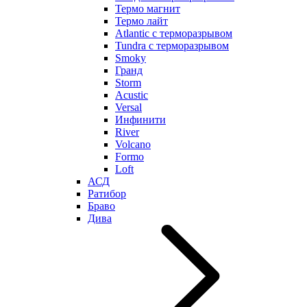
Термо магнит
Термо лайт
Atlantic с терморазрывом
Tundra с терморазрывом
Smoky
Гранд
Storm
Acustic
Versal
Инфинити
River
Volcano
Formo
Loft
АСД
Ратибор
Браво
Дива