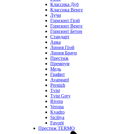
Классика Дуб
Классика Венге
Лучи
Горизонт Грэй
Горизонт Венге
Горизонт Бетон
Стандарт
Арка
Линия Грэй
Линия Браун
Престиж
Премиум
Медь
Графит
Avangard
Prestizh
Tvist
Tvist Grey
Rivera
Verona
Kvadro
Siciliya
Favorit
Престиж TERMO