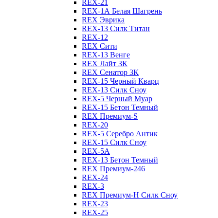
REX-21
REX-1А Белая Шагрень
REX Эврика
REX-13 Силк Титан
REX-12
REX Сити
REX-13 Венге
REX Лайт 3К
REX Сенатор 3К
REX-15 Черный Кварц
REX-13 Силк Сноу
REX-5 Черный Муар
REX-15 Бетон Темный
REX Премиум-S
REX-20
REX-5 Серебро Антик
REX-15 Силк Сноу
REX-5А
REX-13 Бетон Темный
REX Премиум-246
REX-24
REX-3
REX Премиум-Н Силк Сноу
REX-23
REX-25