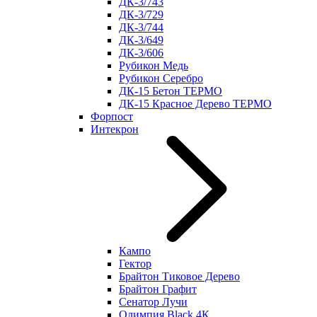
ДК-3/743
ДК-3/729
ДК-3/744
ДК-3/649
ДК-3/606
Рубикон Медь
Рубикон Серебро
ДК-15 Бетон ТЕРМО
ДК-15 Красное Дерево ТЕРМО
Форпост
Интекрон
Кампо
Гектор
Брайтон Тиковое Дерево
Брайтон Графит
Сенатор Лучи
Олимпия Black 4К