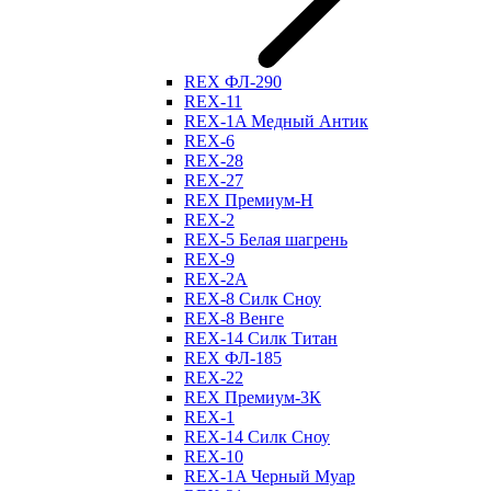
REX ФЛ-290
REX-11
REX-1A Медный Антик
REX-6
REX-28
REX-27
REX Премиум-Н
REX-2
REX-5 Белая шагрень
REX-9
REX-2А
REX-8 Силк Сноу
REX-8 Венге
REX-14 Силк Титан
REX ФЛ-185
REX-22
REX Премиум-3К
REX-1
REX-14 Силк Сноу
REX-10
REX-1A Черный Муар