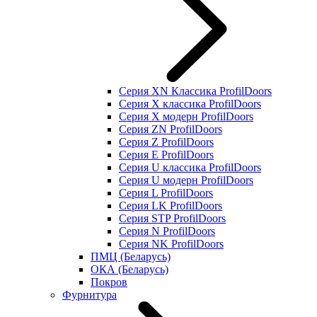
Серия XN Классика ProfilDoors
Серия Х классика ProfilDoors
Серия Х модерн ProfilDoors
Серия ZN ProfilDoors
Серия Z ProfilDoors
Серия Е ProfilDoors
Серия U классика ProfilDoors
Серия U модерн ProfilDoors
Серия L ProfilDoors
Серия LK ProfilDoors
Серия STP ProfilDoors
Cерия N ProfilDoors
Серия NK ProfilDoors
ПМЦ (Беларусь)
ОКА (Беларусь)
Покров
Фурнитура