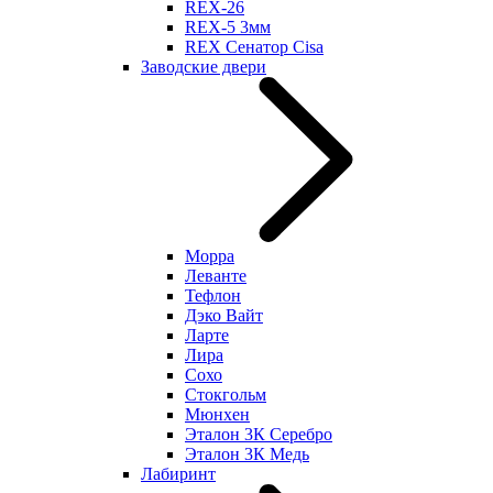
REX-26
REX-5 3мм
REX Сенатор Cisa
Заводские двери
Морра
Леванте
Тефлон
Дэко Вайт
Ларте
Лира
Сохо
Стокгольм
Мюнхен
Эталон 3К Серебро
Эталон 3К Медь
Лабиринт