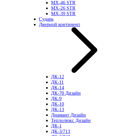
МХ-46 STR
МХ-26 STR
МХ-39 STR
Сударь
Дверной континент
ДК-12
ДК-11
ДК-14
ДК-70 Дизайн
ДК-9
ДК-10
ДК-13
Диамант Дизайн
Теплолюкс Дизайн
ДК-1
ДК-3/713