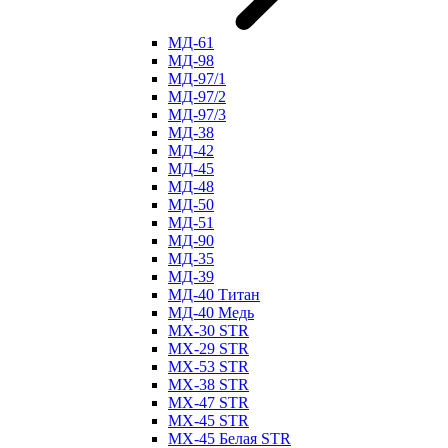
МД-61
МД-98
МД-97/1
МД-97/2
МД-97/3
МД-38
МД-42
МД-45
МД-48
МД-50
МД-51
МД-90
МД-35
МД-39
МД-40 Титан
МД-40 Медь
МХ-30 STR
МХ-29 STR
МХ-53 STR
МХ-38 STR
МХ-47 STR
МХ-45 STR
МХ-45 Белая STR