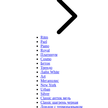
Ritm
Pazl
Piano
Royal
Платинум
Cosmo
Бетон
Трендо
Лайн White
Art
Мегаполис
New York
Urban
Silver
Classic антик медь
Classic шагрень черная
Лондон с терморазрывом