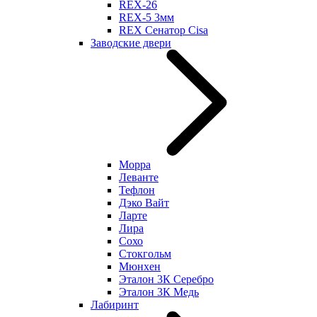
REX-26
REX-5 3мм
REX Сенатор Cisa
Заводские двери
Морра
Леванте
Тефлон
Дэко Вайт
Ларте
Лира
Сохо
Стокгольм
Мюнхен
Эталон 3К Серебро
Эталон 3К Медь
Лабиринт