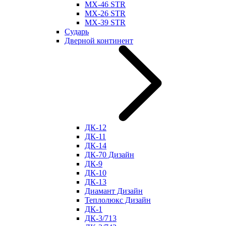
МХ-46 STR
МХ-26 STR
МХ-39 STR
Сударь
Дверной континент
ДК-12
ДК-11
ДК-14
ДК-70 Дизайн
ДК-9
ДК-10
ДК-13
Диамант Дизайн
Теплолюкс Дизайн
ДК-1
ДК-3/713