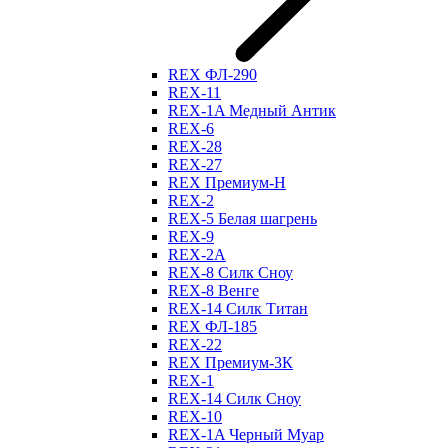
REX ФЛ-290
REX-11
REX-1A Медный Антик
REX-6
REX-28
REX-27
REX Премиум-Н
REX-2
REX-5 Белая шагрень
REX-9
REX-2А
REX-8 Силк Сноу
REX-8 Венге
REX-14 Силк Титан
REX ФЛ-185
REX-22
REX Премиум-3К
REX-1
REX-14 Силк Сноу
REX-10
REX-1A Черный Муар