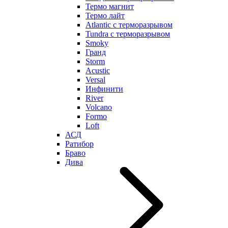
Термо магнит
Термо лайт
Atlantic с терморазрывом
Tundra с терморазрывом
Smoky
Гранд
Storm
Acustic
Versal
Инфинити
River
Volcano
Formo
Loft
АСД
Ратибор
Браво
Дива