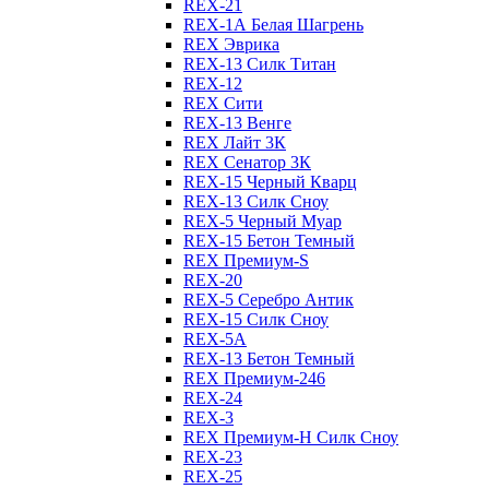
REX-21
REX-1А Белая Шагрень
REX Эврика
REX-13 Силк Титан
REX-12
REX Сити
REX-13 Венге
REX Лайт 3К
REX Сенатор 3К
REX-15 Черный Кварц
REX-13 Силк Сноу
REX-5 Черный Муар
REX-15 Бетон Темный
REX Премиум-S
REX-20
REX-5 Серебро Антик
REX-15 Силк Сноу
REX-5А
REX-13 Бетон Темный
REX Премиум-246
REX-24
REX-3
REX Премиум-Н Силк Сноу
REX-23
REX-25