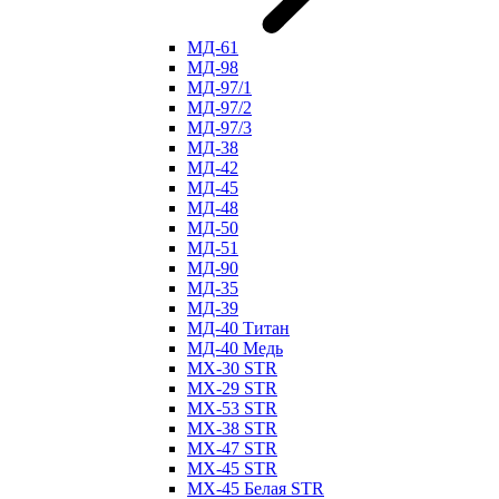
МД-61
МД-98
МД-97/1
МД-97/2
МД-97/3
МД-38
МД-42
МД-45
МД-48
МД-50
МД-51
МД-90
МД-35
МД-39
МД-40 Титан
МД-40 Медь
МХ-30 STR
МХ-29 STR
МХ-53 STR
МХ-38 STR
МХ-47 STR
МХ-45 STR
МХ-45 Белая STR