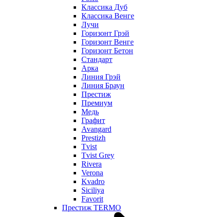
Классика Дуб
Классика Венге
Лучи
Горизонт Грэй
Горизонт Венге
Горизонт Бетон
Стандарт
Арка
Линия Грэй
Линия Браун
Престиж
Премиум
Медь
Графит
Avangard
Prestizh
Tvist
Tvist Grey
Rivera
Verona
Kvadro
Siciliya
Favorit
Престиж TERMO