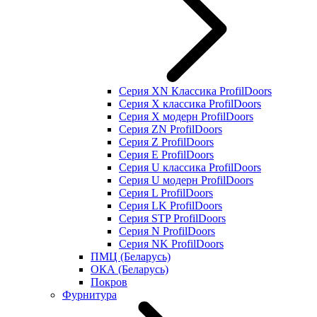
Серия XN Классика ProfilDoors
Серия Х классика ProfilDoors
Серия Х модерн ProfilDoors
Серия ZN ProfilDoors
Серия Z ProfilDoors
Серия Е ProfilDoors
Серия U классика ProfilDoors
Серия U модерн ProfilDoors
Серия L ProfilDoors
Серия LK ProfilDoors
Серия STP ProfilDoors
Cерия N ProfilDoors
Серия NK ProfilDoors
ПМЦ (Беларусь)
ОКА (Беларусь)
Покров
Фурнитура