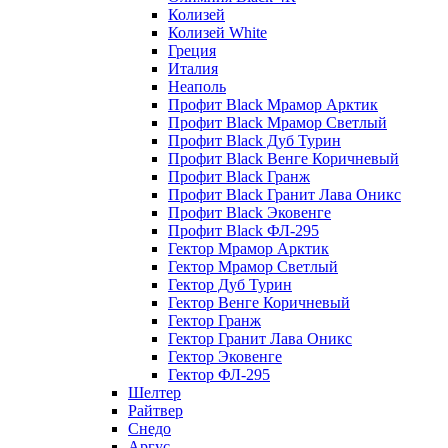
Колизей
Колизей White
Греция
Италия
Неаполь
Профит Black Мрамор Арктик
Профит Black Мрамор Светлый
Профит Black Дуб Турин
Профит Black Венге Коричневый
Профит Black Гранж
Профит Black Гранит Лава Оникс
Профит Black Эковенге
Профит Black ФЛ-295
Гектор Мрамор Арктик
Гектор Мрамор Светлый
Гектор Дуб Турин
Гектор Венге Коричневый
Гектор Гранж
Гектор Гранит Лава Оникс
Гектор Эковенге
Гектор ФЛ-295
Шелтер
Райтвер
Снедо
Аргус