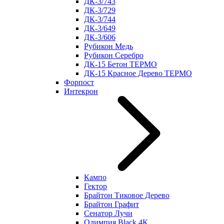
ДК-3/743
ДК-3/729
ДК-3/744
ДК-3/649
ДК-3/606
Рубикон Медь
Рубикон Серебро
ДК-15 Бетон ТЕРМО
ДК-15 Красное Дерево ТЕРМО
Форпост
Интекрон
Кампо
Гектор
Брайтон Тиковое Дерево
Брайтон Графит
Сенатор Лучи
Олимпия Black 4К