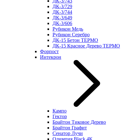
ДК-3/743
ДК-3/729
ДК-3/744
ДК-3/649
ДК-3/606
Рубикон Медь
Рубикон Серебро
ДК-15 Бетон ТЕРМО
ДК-15 Красное Дерево ТЕРМО
Форпост
Интекрон
Кампо
Гектор
Брайтон Тиковое Дерево
Брайтон Графит
Сенатор Лучи
Олимпия Black 4К