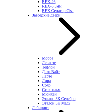
REX-26
REX-5 3мм
REX Сенатор Cisa
Заводские двери
Морра
Леванте
Тефлон
Дэко Вайт
Ларте
Лира
Сохо
Стокгольм
Мюнхен
Эталон 3К Серебро
Эталон 3К Медь
Лабиринт