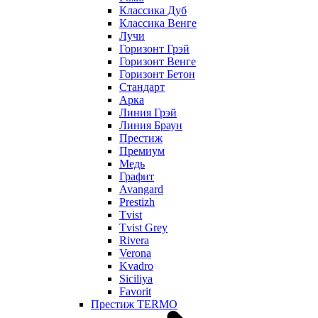
Классика Дуб
Классика Венге
Лучи
Горизонт Грэй
Горизонт Венге
Горизонт Бетон
Стандарт
Арка
Линия Грэй
Линия Браун
Престиж
Премиум
Медь
Графит
Avangard
Prestizh
Tvist
Tvist Grey
Rivera
Verona
Kvadro
Siciliya
Favorit
Престиж TERMO