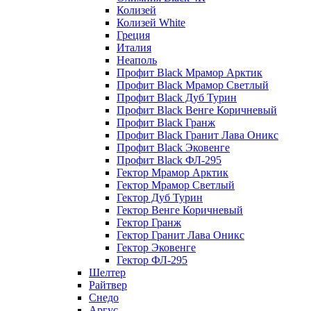
Колизей
Колизей White
Греция
Италия
Неаполь
Профит Black Мрамор Арктик
Профит Black Мрамор Светлый
Профит Black Дуб Турин
Профит Black Венге Коричневый
Профит Black Гранж
Профит Black Гранит Лава Оникс
Профит Black Эковенге
Профит Black ФЛ-295
Гектор Мрамор Арктик
Гектор Мрамор Светлый
Гектор Дуб Турин
Гектор Венге Коричневый
Гектор Гранж
Гектор Гранит Лава Оникс
Гектор Эковенге
Гектор ФЛ-295
Шелтер
Райтвер
Снедо
Аргус