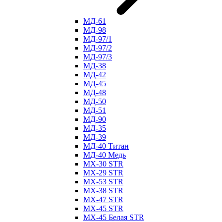
МД-61
МД-98
МД-97/1
МД-97/2
МД-97/3
МД-38
МД-42
МД-45
МД-48
МД-50
МД-51
МД-90
МД-35
МД-39
МД-40 Титан
МД-40 Медь
МХ-30 STR
МХ-29 STR
МХ-53 STR
МХ-38 STR
МХ-47 STR
МХ-45 STR
МХ-45 Белая STR