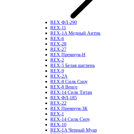
REX ФЛ-290
REX-11
REX-1A Медный Антик
REX-6
REX-28
REX-27
REX Премиум-Н
REX-2
REX-5 Белая шагрень
REX-9
REX-2А
REX-8 Силк Сноу
REX-8 Венге
REX-14 Силк Титан
REX ФЛ-185
REX-22
REX Премиум-3К
REX-1
REX-14 Силк Сноу
REX-10
REX-1A Черный Муар