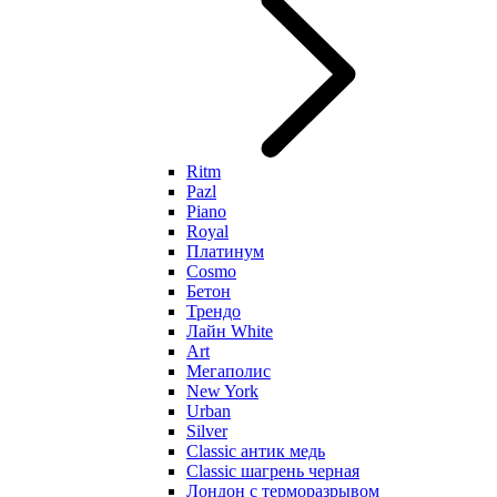
Ritm
Pazl
Piano
Royal
Платинум
Cosmo
Бетон
Трендо
Лайн White
Art
Мегаполис
New York
Urban
Silver
Classic антик медь
Classic шагрень черная
Лондон с терморазрывом