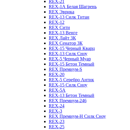
REX-21
REX-1А Белая Шагрень
REX Эврика
REX-13 Силк Титан
REX-12
REX Сити
REX-13 Венге
REX Лайт 3К
REX Сенатор 3К
REX-15 Черный Кварц
REX-13 Силк Сноу
REX-5 Черный Муар
REX-15 Бетон Темный
REX Премиум-S
REX-20
REX-5 Серебро Антик
REX-15 Силк Сноу
REX-5А
REX-13 Бетон Темный
REX Премиум-246
REX-24
REX-3
REX Премиум-Н Силк Сноу
REX-23
REX-25