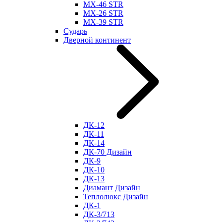
МХ-46 STR
МХ-26 STR
МХ-39 STR
Сударь
Дверной континент
ДК-12
ДК-11
ДК-14
ДК-70 Дизайн
ДК-9
ДК-10
ДК-13
Диамант Дизайн
Теплолюкс Дизайн
ДК-1
ДК-3/713