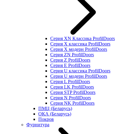
Серия XN Классика ProfilDoors
Серия Х классика ProfilDoors
Серия Х модерн ProfilDoors
Серия ZN ProfilDoors
Серия Z ProfilDoors
Серия Е ProfilDoors
Серия U классика ProfilDoors
Серия U модерн ProfilDoors
Серия L ProfilDoors
Серия LK ProfilDoors
Серия STP ProfilDoors
Cерия N ProfilDoors
Серия NK ProfilDoors
ПМЦ (Беларусь)
ОКА (Беларусь)
Покров
Фурнитура