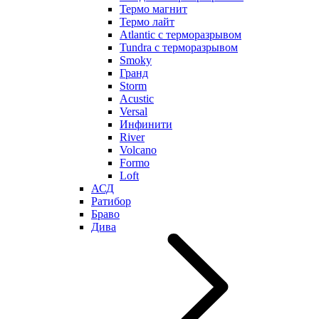
Термо магнит
Термо лайт
Atlantic с терморазрывом
Tundra с терморазрывом
Smoky
Гранд
Storm
Acustic
Versal
Инфинити
River
Volcano
Formo
Loft
АСД
Ратибор
Браво
Дива