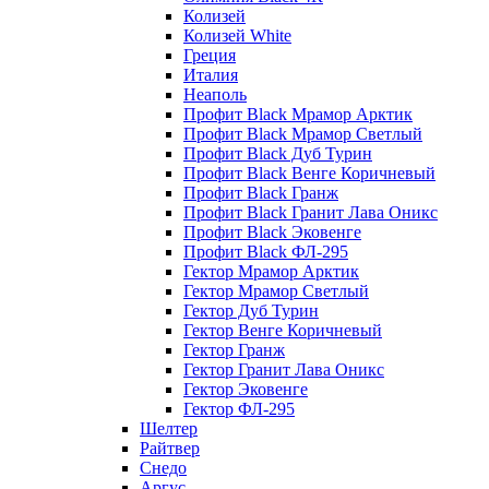
Колизей
Колизей White
Греция
Италия
Неаполь
Профит Black Мрамор Арктик
Профит Black Мрамор Светлый
Профит Black Дуб Турин
Профит Black Венге Коричневый
Профит Black Гранж
Профит Black Гранит Лава Оникс
Профит Black Эковенге
Профит Black ФЛ-295
Гектор Мрамор Арктик
Гектор Мрамор Светлый
Гектор Дуб Турин
Гектор Венге Коричневый
Гектор Гранж
Гектор Гранит Лава Оникс
Гектор Эковенге
Гектор ФЛ-295
Шелтер
Райтвер
Снедо
Аргус