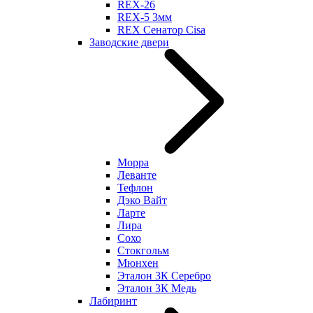
REX-26
REX-5 3мм
REX Сенатор Cisa
Заводские двери
Морра
Леванте
Тефлон
Дэко Вайт
Ларте
Лира
Сохо
Стокгольм
Мюнхен
Эталон 3К Серебро
Эталон 3К Медь
Лабиринт