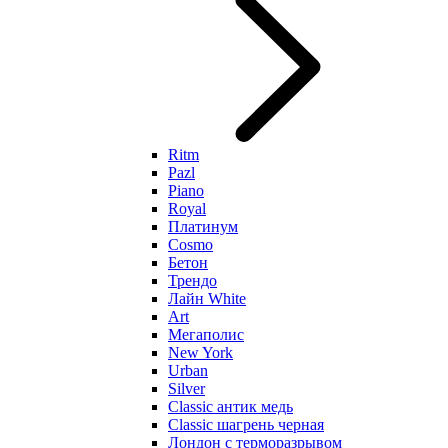
Ritm
Pazl
Piano
Royal
Платинум
Cosmo
Бетон
Трендо
Лайн White
Art
Мегаполис
New York
Urban
Silver
Classic антик медь
Classic шагрень черная
Лондон с терморазрывом