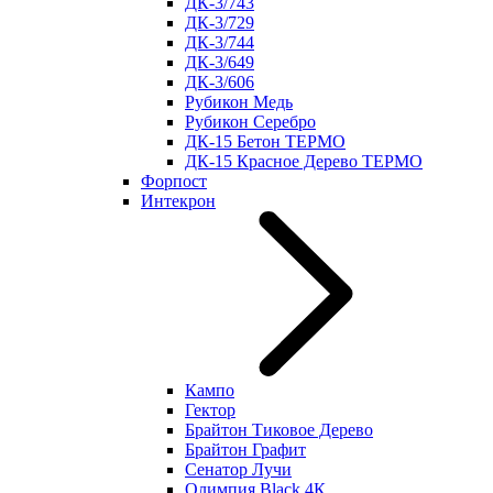
ДК-3/743
ДК-3/729
ДК-3/744
ДК-3/649
ДК-3/606
Рубикон Медь
Рубикон Серебро
ДК-15 Бетон ТЕРМО
ДК-15 Красное Дерево ТЕРМО
Форпост
Интекрон
Кампо
Гектор
Брайтон Тиковое Дерево
Брайтон Графит
Сенатор Лучи
Олимпия Black 4К