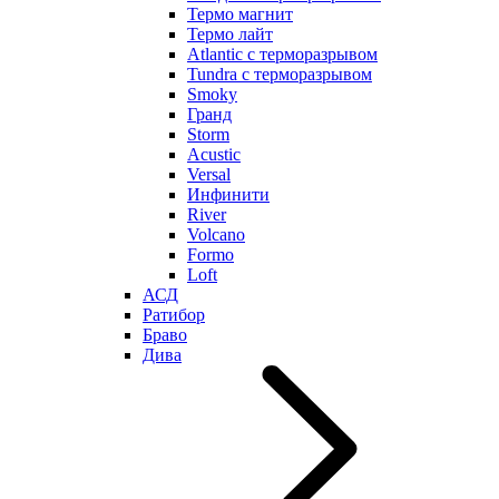
Термо магнит
Термо лайт
Atlantic с терморазрывом
Tundra с терморазрывом
Smoky
Гранд
Storm
Acustic
Versal
Инфинити
River
Volcano
Formo
Loft
АСД
Ратибор
Браво
Дива