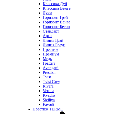
Классика Дуб
Классика Венге
Лучи
Горизонт Грэй
Горизонт Венге
Горизонт Бетон
Стандарт
Арка
Линия Грэй
Линия Браун
Престиж
Премиум
Медь
Графит
Avangard
Prestizh
Tvist
Tvist Grey
Rivera
Verona
Kvadro
Siciliya
Favorit
Престиж TERMO