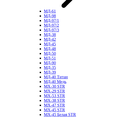
МД-61
МД-98
МД-97/1
МД-97/2
МД-97/3
МД-38
МД-42
МД-45
МД-48
МД-50
МД-51
МД-90
МД-35
МД-39
МД-40 Титан
МД-40 Медь
МХ-30 STR
МХ-29 STR
МХ-53 STR
МХ-38 STR
МХ-47 STR
МХ-45 STR
МХ-45 Белая STR