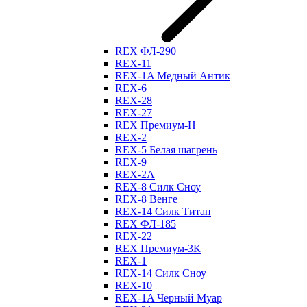
REX ФЛ-290
REX-11
REX-1A Медный Антик
REX-6
REX-28
REX-27
REX Премиум-Н
REX-2
REX-5 Белая шагрень
REX-9
REX-2А
REX-8 Силк Сноу
REX-8 Венге
REX-14 Силк Титан
REX ФЛ-185
REX-22
REX Премиум-3К
REX-1
REX-14 Силк Сноу
REX-10
REX-1A Черный Муар