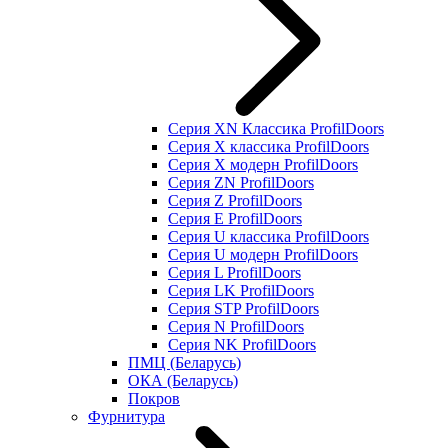
Серия XN Классика ProfilDoors
Серия Х классика ProfilDoors
Серия Х модерн ProfilDoors
Серия ZN ProfilDoors
Серия Z ProfilDoors
Серия Е ProfilDoors
Серия U классика ProfilDoors
Серия U модерн ProfilDoors
Серия L ProfilDoors
Серия LK ProfilDoors
Серия STP ProfilDoors
Cерия N ProfilDoors
Серия NK ProfilDoors
ПМЦ (Беларусь)
ОКА (Беларусь)
Покров
Фурнитура