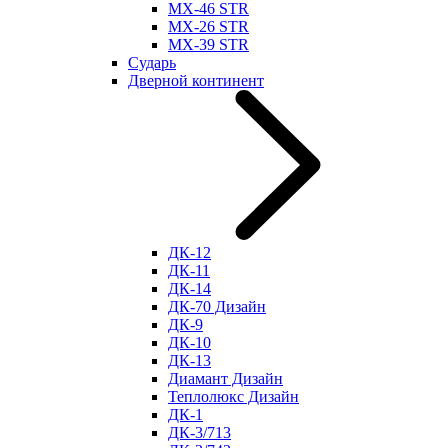
МХ-46 STR
МХ-26 STR
МХ-39 STR
Сударь
Дверной континент
ДК-12
ДК-11
ДК-14
ДК-70 Дизайн
ДК-9
ДК-10
ДК-13
Диамант Дизайн
Теплолюкс Дизайн
ДК-1
ДК-3/713