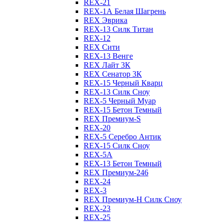
REX-21
REX-1А Белая Шагрень
REX Эврика
REX-13 Силк Титан
REX-12
REX Сити
REX-13 Венге
REX Лайт 3К
REX Сенатор 3К
REX-15 Черный Кварц
REX-13 Силк Сноу
REX-5 Черный Муар
REX-15 Бетон Темный
REX Премиум-S
REX-20
REX-5 Серебро Антик
REX-15 Силк Сноу
REX-5А
REX-13 Бетон Темный
REX Премиум-246
REX-24
REX-3
REX Премиум-Н Силк Сноу
REX-23
REX-25