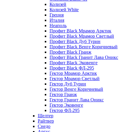
Колизей
Колизей White
Греция
Италия
Неаполь
Профит Black Мрамор Арктик
Профит Black Мрамор Светлый
Профит Black Дуб Турин
Профит Black Венге Коричневый
Профит Black Гранж
Профит Black Гранит Лава Оникс
Профит Black Эковенге
Профит Black ФЛ-295
Гектор Мрамор Арктик
Гектор Мрамор Светлый
Гектор Дуб Турин
Гектор Венге Коричневый
Гектор Гранж
Гектор Гранит Лава Оникс
Гектор Эковенге
Гектор ФЛ-295
Шелтер
Райтвер
Снедо
Аргус