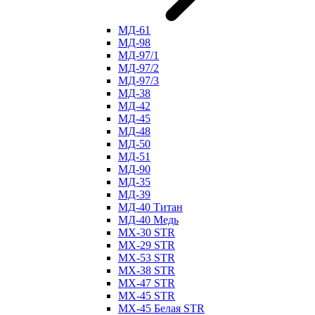
МД-61
МД-98
МД-97/1
МД-97/2
МД-97/3
МД-38
МД-42
МД-45
МД-48
МД-50
МД-51
МД-90
МД-35
МД-39
МД-40 Титан
МД-40 Медь
МХ-30 STR
МХ-29 STR
МХ-53 STR
МХ-38 STR
МХ-47 STR
МХ-45 STR
МХ-45 Белая STR