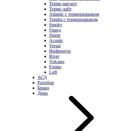
Термо магнит
Термо лайт
Atlantic с терморазрывом
Tundra с терморазрывом
Smoky
Гранд
Storm
Acustic
Versal
Инфинити
River
Volcano
Formo
Loft
АСД
Ратибор
Браво
Дива