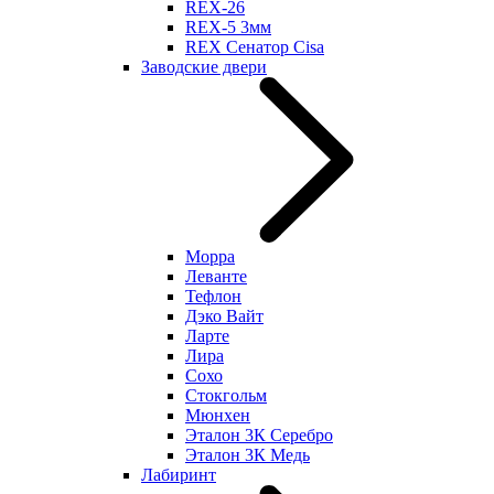
REX-26
REX-5 3мм
REX Сенатор Cisa
Заводские двери
Морра
Леванте
Тефлон
Дэко Вайт
Ларте
Лира
Сохо
Стокгольм
Мюнхен
Эталон 3К Серебро
Эталон 3К Медь
Лабиринт