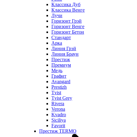
Классика Дуб
Классика Венге
Лучи
Горизонт Грэй
Горизонт Венге
Горизонт Бетон
Стандарт
Арка
Линия Грэй
Линия Браун
Престиж
Премиум
Медь
Графит
Avangard
Prestizh
Tvist
Tvist Grey
Rivera
Verona
Kvadro
Siciliya
Favorit
Престиж TERMO