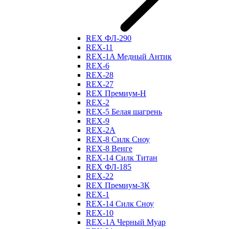
REX ФЛ-290
REX-11
REX-1A Медный Антик
REX-6
REX-28
REX-27
REX Премиум-Н
REX-2
REX-5 Белая шагрень
REX-9
REX-2А
REX-8 Силк Сноу
REX-8 Венге
REX-14 Силк Титан
REX ФЛ-185
REX-22
REX Премиум-3К
REX-1
REX-14 Силк Сноу
REX-10
REX-1A Черный Муар