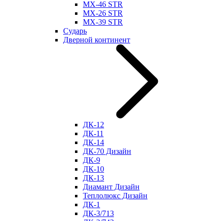
МХ-46 STR
МХ-26 STR
МХ-39 STR
Сударь
Дверной континент
ДК-12
ДК-11
ДК-14
ДК-70 Дизайн
ДК-9
ДК-10
ДК-13
Диамант Дизайн
Теплолюкс Дизайн
ДК-1
ДК-3/713