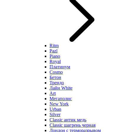
Ritm
Pazl
Piano
Royal
Платинум
Cosmo
Бетон
Трендо
Лайн White
Art
Мегаполис
New York
Urban
Silver
Classic антик медь
Classic шагрень черная
Лондон с терморазрывом