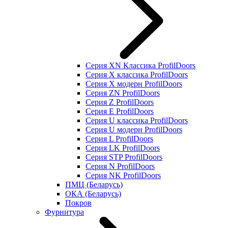
Серия XN Классика ProfilDoors
Серия Х классика ProfilDoors
Серия Х модерн ProfilDoors
Серия ZN ProfilDoors
Серия Z ProfilDoors
Серия Е ProfilDoors
Серия U классика ProfilDoors
Серия U модерн ProfilDoors
Серия L ProfilDoors
Серия LK ProfilDoors
Серия STP ProfilDoors
Cерия N ProfilDoors
Серия NK ProfilDoors
ПМЦ (Беларусь)
ОКА (Беларусь)
Покров
Фурнитура