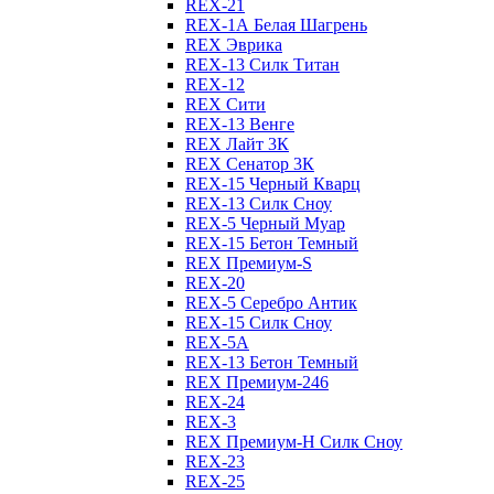
REX-21
REX-1А Белая Шагрень
REX Эврика
REX-13 Силк Титан
REX-12
REX Сити
REX-13 Венге
REX Лайт 3К
REX Сенатор 3К
REX-15 Черный Кварц
REX-13 Силк Сноу
REX-5 Черный Муар
REX-15 Бетон Темный
REX Премиум-S
REX-20
REX-5 Серебро Антик
REX-15 Силк Сноу
REX-5А
REX-13 Бетон Темный
REX Премиум-246
REX-24
REX-3
REX Премиум-Н Силк Сноу
REX-23
REX-25