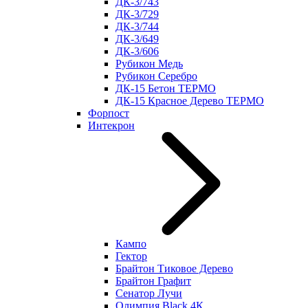
ДК-3/743
ДК-3/729
ДК-3/744
ДК-3/649
ДК-3/606
Рубикон Медь
Рубикон Серебро
ДК-15 Бетон ТЕРМО
ДК-15 Красное Дерево ТЕРМО
Форпост
Интекрон
Кампо
Гектор
Брайтон Тиковое Дерево
Брайтон Графит
Сенатор Лучи
Олимпия Black 4К