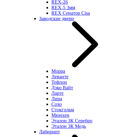
REX-26
REX-5 3мм
REX Сенатор Cisa
Заводские двери
Морра
Леванте
Тефлон
Дэко Вайт
Ларте
Лира
Сохо
Стокгольм
Мюнхен
Эталон 3К Серебро
Эталон 3К Медь
Лабиринт