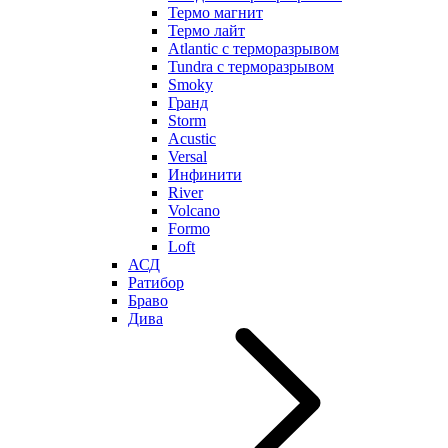
Термо магнит
Термо лайт
Atlantic с терморазрывом
Tundra с терморазрывом
Smoky
Гранд
Storm
Acustic
Versal
Инфинити
River
Volcano
Formo
Loft
АСД
Ратибор
Браво
Дива