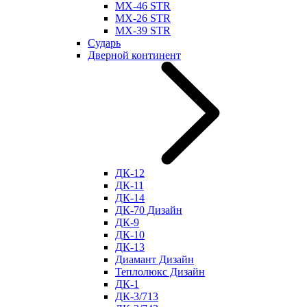
МХ-46 STR
МХ-26 STR
МХ-39 STR
Сударь
Дверной континент
ДК-12
ДК-11
ДК-14
ДК-70 Дизайн
ДК-9
ДК-10
ДК-13
Диамант Дизайн
Теплолюкс Дизайн
ДК-1
ДК-3/713