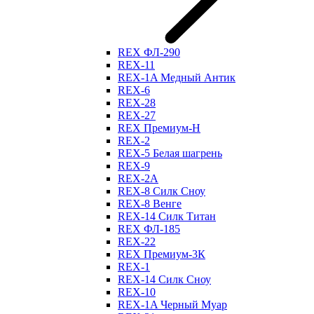
REX ФЛ-290
REX-11
REX-1A Медный Антик
REX-6
REX-28
REX-27
REX Премиум-Н
REX-2
REX-5 Белая шагрень
REX-9
REX-2А
REX-8 Силк Сноу
REX-8 Венге
REX-14 Силк Титан
REX ФЛ-185
REX-22
REX Премиум-3К
REX-1
REX-14 Силк Сноу
REX-10
REX-1A Черный Муар