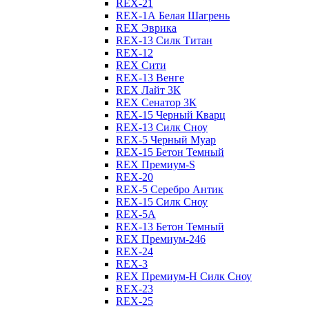
REX-21
REX-1А Белая Шагрень
REX Эврика
REX-13 Силк Титан
REX-12
REX Сити
REX-13 Венге
REX Лайт 3К
REX Сенатор 3К
REX-15 Черный Кварц
REX-13 Силк Сноу
REX-5 Черный Муар
REX-15 Бетон Темный
REX Премиум-S
REX-20
REX-5 Серебро Антик
REX-15 Силк Сноу
REX-5А
REX-13 Бетон Темный
REX Премиум-246
REX-24
REX-3
REX Премиум-Н Силк Сноу
REX-23
REX-25