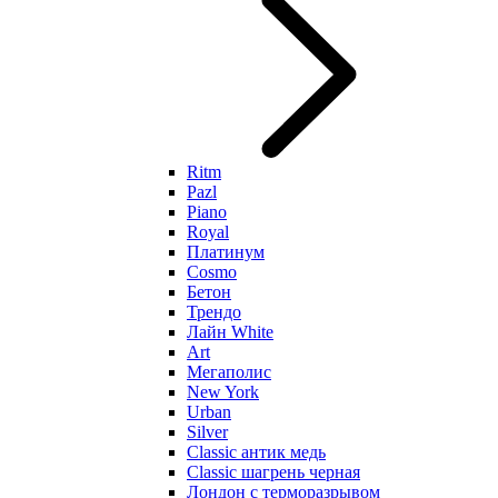
Ritm
Pazl
Piano
Royal
Платинум
Cosmo
Бетон
Трендо
Лайн White
Art
Мегаполис
New York
Urban
Silver
Classic антик медь
Classic шагрень черная
Лондон с терморазрывом