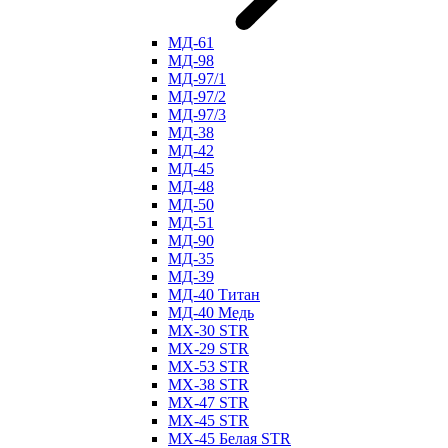
МД-61
МД-98
МД-97/1
МД-97/2
МД-97/3
МД-38
МД-42
МД-45
МД-48
МД-50
МД-51
МД-90
МД-35
МД-39
МД-40 Титан
МД-40 Медь
МХ-30 STR
МХ-29 STR
МХ-53 STR
МХ-38 STR
МХ-47 STR
МХ-45 STR
МХ-45 Белая STR