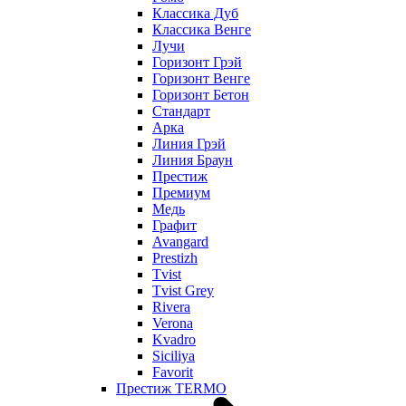
Классика Дуб
Классика Венге
Лучи
Горизонт Грэй
Горизонт Венге
Горизонт Бетон
Стандарт
Арка
Линия Грэй
Линия Браун
Престиж
Премиум
Медь
Графит
Avangard
Prestizh
Tvist
Tvist Grey
Rivera
Verona
Kvadro
Siciliya
Favorit
Престиж TERMO