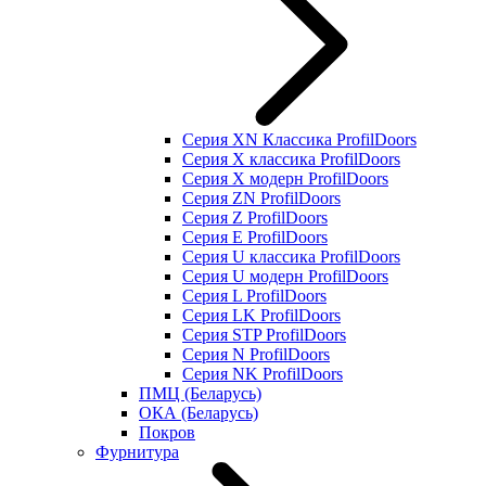
Серия XN Классика ProfilDoors
Серия Х классика ProfilDoors
Серия Х модерн ProfilDoors
Серия ZN ProfilDoors
Серия Z ProfilDoors
Серия Е ProfilDoors
Серия U классика ProfilDoors
Серия U модерн ProfilDoors
Серия L ProfilDoors
Серия LK ProfilDoors
Серия STP ProfilDoors
Cерия N ProfilDoors
Серия NK ProfilDoors
ПМЦ (Беларусь)
ОКА (Беларусь)
Покров
Фурнитура