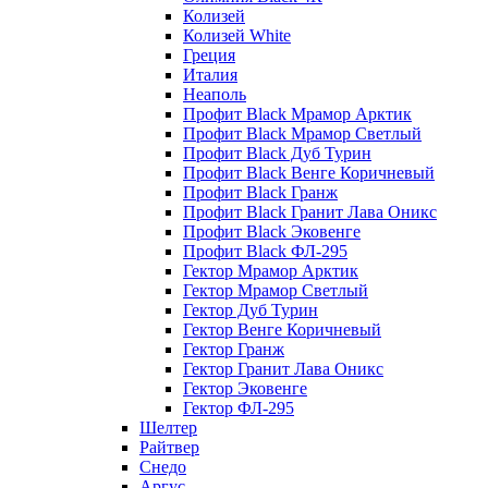
Колизей
Колизей White
Греция
Италия
Неаполь
Профит Black Мрамор Арктик
Профит Black Мрамор Светлый
Профит Black Дуб Турин
Профит Black Венге Коричневый
Профит Black Гранж
Профит Black Гранит Лава Оникс
Профит Black Эковенге
Профит Black ФЛ-295
Гектор Мрамор Арктик
Гектор Мрамор Светлый
Гектор Дуб Турин
Гектор Венге Коричневый
Гектор Гранж
Гектор Гранит Лава Оникс
Гектор Эковенге
Гектор ФЛ-295
Шелтер
Райтвер
Снедо
Аргус