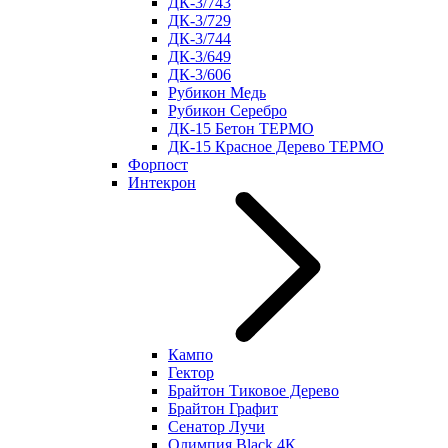
ДК-3/743
ДК-3/729
ДК-3/744
ДК-3/649
ДК-3/606
Рубикон Медь
Рубикон Серебро
ДК-15 Бетон ТЕРМО
ДК-15 Красное Дерево ТЕРМО
Форпост
Интекрон
Кампо
Гектор
Брайтон Тиковое Дерево
Брайтон Графит
Сенатор Лучи
Олимпия Black 4К