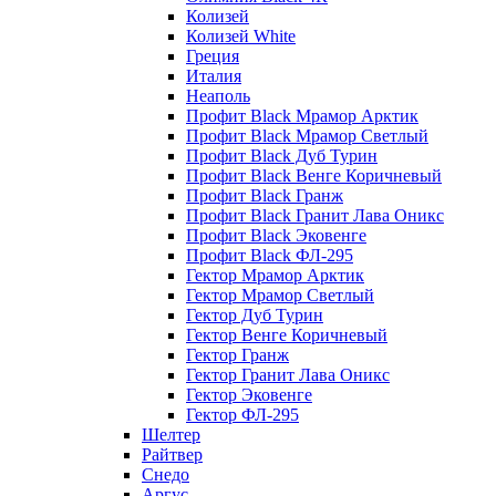
Колизей
Колизей White
Греция
Италия
Неаполь
Профит Black Мрамор Арктик
Профит Black Мрамор Светлый
Профит Black Дуб Турин
Профит Black Венге Коричневый
Профит Black Гранж
Профит Black Гранит Лава Оникс
Профит Black Эковенге
Профит Black ФЛ-295
Гектор Мрамор Арктик
Гектор Мрамор Светлый
Гектор Дуб Турин
Гектор Венге Коричневый
Гектор Гранж
Гектор Гранит Лава Оникс
Гектор Эковенге
Гектор ФЛ-295
Шелтер
Райтвер
Снедо
Аргус