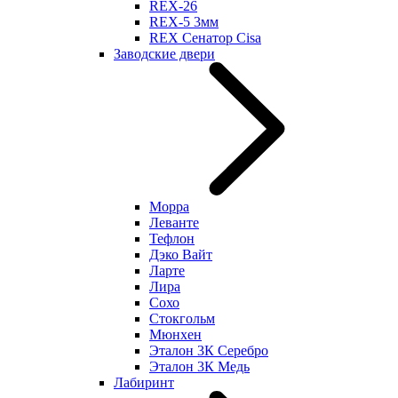
REX-26
REX-5 3мм
REX Сенатор Cisa
Заводские двери
Морра
Леванте
Тефлон
Дэко Вайт
Ларте
Лира
Сохо
Стокгольм
Мюнхен
Эталон 3К Серебро
Эталон 3К Медь
Лабиринт