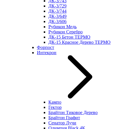
ДК-3/743
ДК-3/729
ДК-3/744
ДК-3/649
ДК-3/606
Рубикон Медь
Рубикон Серебро
ДК-15 Бетон ТЕРМО
ДК-15 Красное Дерево ТЕРМО
Форпост
Интекрон
Кампо
Гектор
Брайтон Тиковое Дерево
Брайтон Графит
Сенатор Лучи
Олимпия Black 4К