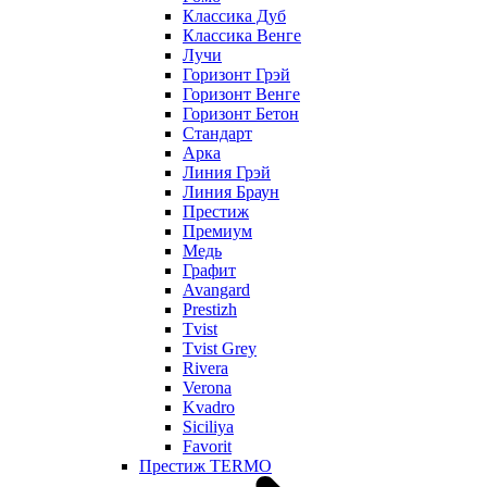
Классика Дуб
Классика Венге
Лучи
Горизонт Грэй
Горизонт Венге
Горизонт Бетон
Стандарт
Арка
Линия Грэй
Линия Браун
Престиж
Премиум
Медь
Графит
Avangard
Prestizh
Tvist
Tvist Grey
Rivera
Verona
Kvadro
Siciliya
Favorit
Престиж TERMO