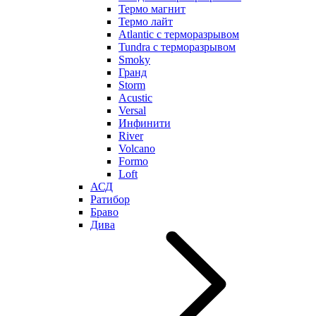
Термо магнит
Термо лайт
Atlantic с терморазрывом
Tundra с терморазрывом
Smoky
Гранд
Storm
Acustic
Versal
Инфинити
River
Volcano
Formo
Loft
АСД
Ратибор
Браво
Дива