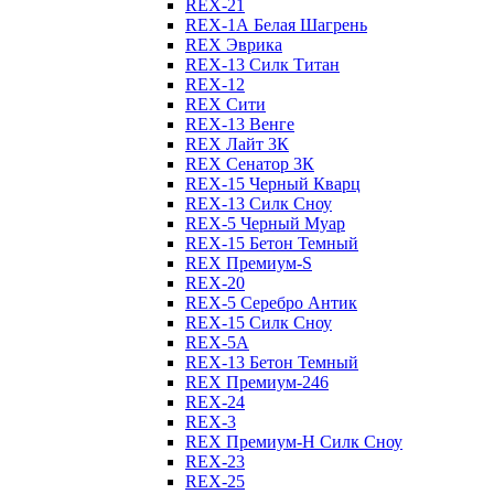
REX-21
REX-1А Белая Шагрень
REX Эврика
REX-13 Силк Титан
REX-12
REX Сити
REX-13 Венге
REX Лайт 3К
REX Сенатор 3К
REX-15 Черный Кварц
REX-13 Силк Сноу
REX-5 Черный Муар
REX-15 Бетон Темный
REX Премиум-S
REX-20
REX-5 Серебро Антик
REX-15 Силк Сноу
REX-5А
REX-13 Бетон Темный
REX Премиум-246
REX-24
REX-3
REX Премиум-Н Силк Сноу
REX-23
REX-25