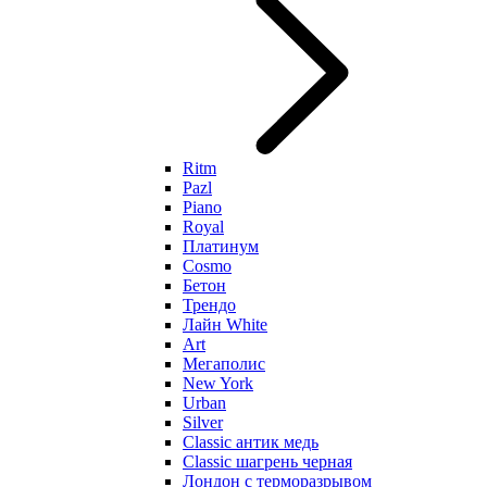
Ritm
Pazl
Piano
Royal
Платинум
Cosmo
Бетон
Трендо
Лайн White
Art
Мегаполис
New York
Urban
Silver
Classic антик медь
Classic шагрень черная
Лондон с терморазрывом