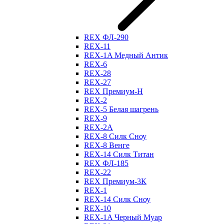
REX ФЛ-290
REX-11
REX-1A Медный Антик
REX-6
REX-28
REX-27
REX Премиум-Н
REX-2
REX-5 Белая шагрень
REX-9
REX-2А
REX-8 Силк Сноу
REX-8 Венге
REX-14 Силк Титан
REX ФЛ-185
REX-22
REX Премиум-3К
REX-1
REX-14 Силк Сноу
REX-10
REX-1A Черный Муар