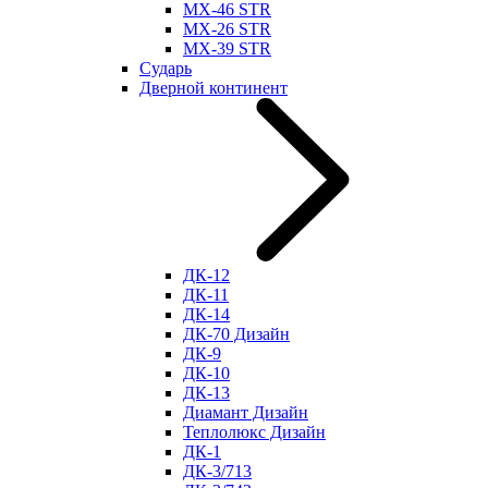
МХ-46 STR
МХ-26 STR
МХ-39 STR
Сударь
Дверной континент
ДК-12
ДК-11
ДК-14
ДК-70 Дизайн
ДК-9
ДК-10
ДК-13
Диамант Дизайн
Теплолюкс Дизайн
ДК-1
ДК-3/713