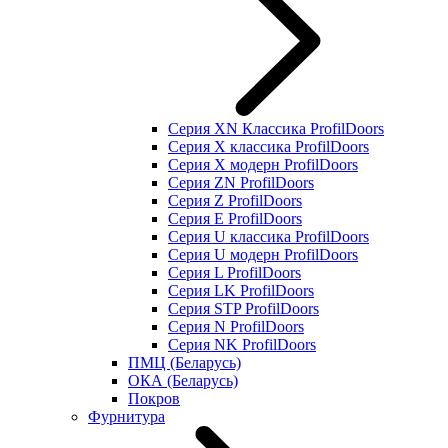
Серия XN Классика ProfilDoors
Серия Х классика ProfilDoors
Серия Х модерн ProfilDoors
Серия ZN ProfilDoors
Серия Z ProfilDoors
Серия Е ProfilDoors
Серия U классика ProfilDoors
Серия U модерн ProfilDoors
Серия L ProfilDoors
Серия LK ProfilDoors
Серия STP ProfilDoors
Cерия N ProfilDoors
Серия NK ProfilDoors
ПМЦ (Беларусь)
ОКА (Беларусь)
Покров
Фурнитура