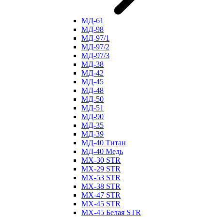
МД-61
МД-98
МД-97/1
МД-97/2
МД-97/3
МД-38
МД-42
МД-45
МД-48
МД-50
МД-51
МД-90
МД-35
МД-39
МД-40 Титан
МД-40 Медь
МХ-30 STR
МХ-29 STR
МХ-53 STR
МХ-38 STR
МХ-47 STR
МХ-45 STR
МХ-45 Белая STR