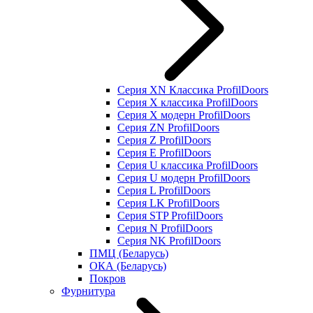
Серия XN Классика ProfilDoors
Серия Х классика ProfilDoors
Серия Х модерн ProfilDoors
Серия ZN ProfilDoors
Серия Z ProfilDoors
Серия Е ProfilDoors
Серия U классика ProfilDoors
Серия U модерн ProfilDoors
Серия L ProfilDoors
Серия LK ProfilDoors
Серия STP ProfilDoors
Cерия N ProfilDoors
Серия NK ProfilDoors
ПМЦ (Беларусь)
ОКА (Беларусь)
Покров
Фурнитура