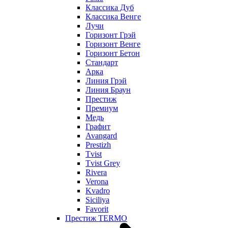
Классика Дуб
Классика Венге
Лучи
Горизонт Грэй
Горизонт Венге
Горизонт Бетон
Стандарт
Арка
Линия Грэй
Линия Браун
Престиж
Премиум
Медь
Графит
Avangard
Prestizh
Tvist
Tvist Grey
Rivera
Verona
Kvadro
Siciliya
Favorit
Престиж TERMO