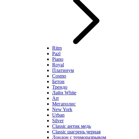
Ritm
Pazl
Piano
Royal
Платинум
Cosmo
Бетон
Трендо
Лайн White
Art
Мегаполис
New York
Urban
Silver
Classic антик медь
Classic шагрень черная
Лондон с терморазрывом