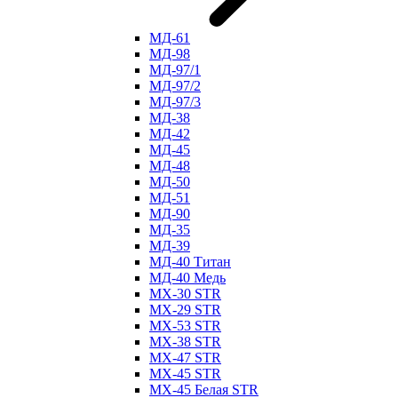
МД-61
МД-98
МД-97/1
МД-97/2
МД-97/3
МД-38
МД-42
МД-45
МД-48
МД-50
МД-51
МД-90
МД-35
МД-39
МД-40 Титан
МД-40 Медь
МХ-30 STR
МХ-29 STR
МХ-53 STR
МХ-38 STR
МХ-47 STR
МХ-45 STR
МХ-45 Белая STR