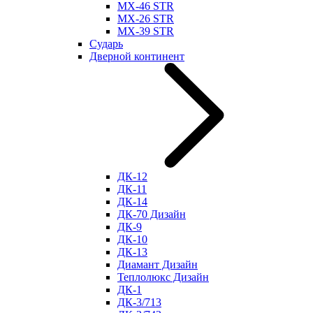
МХ-46 STR
МХ-26 STR
МХ-39 STR
Сударь
Дверной континент
ДК-12
ДК-11
ДК-14
ДК-70 Дизайн
ДК-9
ДК-10
ДК-13
Диамант Дизайн
Теплолюкс Дизайн
ДК-1
ДК-3/713