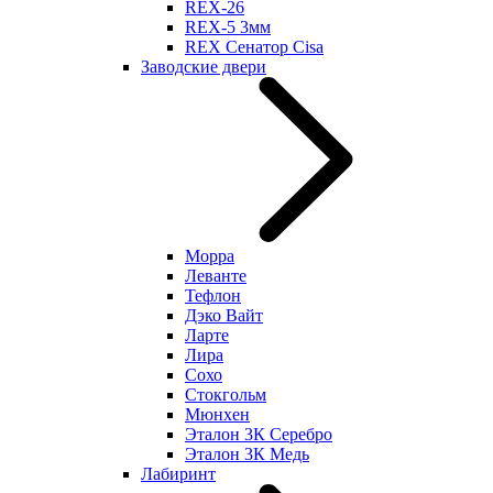
REX-26
REX-5 3мм
REX Сенатор Cisa
Заводские двери
Морра
Леванте
Тефлон
Дэко Вайт
Ларте
Лира
Сохо
Стокгольм
Мюнхен
Эталон 3К Серебро
Эталон 3К Медь
Лабиринт