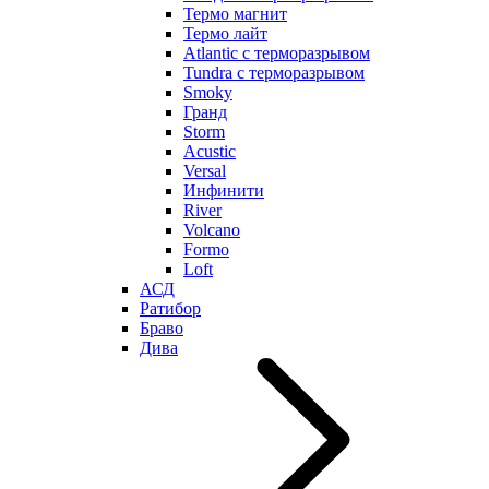
Термо магнит
Термо лайт
Atlantic с терморазрывом
Tundra с терморазрывом
Smoky
Гранд
Storm
Acustic
Versal
Инфинити
River
Volcano
Formo
Loft
АСД
Ратибор
Браво
Дива