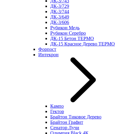
ДК-3/743
ДК-3/729
ДК-3/744
ДК-3/649
ДК-3/606
Рубикон Медь
Рубикон Серебро
ДК-15 Бетон ТЕРМО
ДК-15 Красное Дерево ТЕРМО
Форпост
Интекрон
Кампо
Гектор
Брайтон Тиковое Дерево
Брайтон Графит
Сенатор Лучи
Олимпия Black 4К