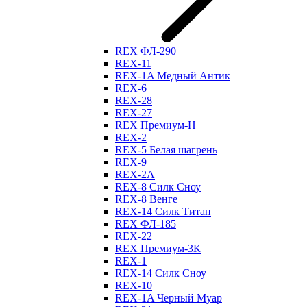
REX ФЛ-290
REX-11
REX-1A Медный Антик
REX-6
REX-28
REX-27
REX Премиум-Н
REX-2
REX-5 Белая шагрень
REX-9
REX-2А
REX-8 Силк Сноу
REX-8 Венге
REX-14 Силк Титан
REX ФЛ-185
REX-22
REX Премиум-3К
REX-1
REX-14 Силк Сноу
REX-10
REX-1A Черный Муар