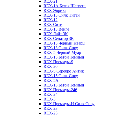
REX-21
REX-1А Белая Шагрень
REX Эврика
REX-13 Силк Титан
REX-12
REX Сити
REX-13 Венге
REX Лайт 3К
REX Сенатор 3К
REX-15 Черный Кварц
REX-13 Силк Сноу
REX-5 Черный Муар
REX-15 Бетон Темный
REX Премиум-S
REX-20
REX-5 Серебро Антик
REX-15 Силк Сноу
REX-5А
REX-13 Бетон Темный
REX Премиум-246
REX-24
REX-3
REX Премиум-Н Силк Сноу
REX-23
REX-25