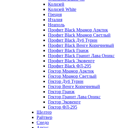
Колизей
Колизей White
Греция
Италия
Неаполь
Профит Black Мрамор Арктик
Профит Black Мрамор Светлый
Профит Black Дуб Турин
Профит Black Венге Коричневый
Профит Black Гранж
Профит Black Гранит Лава Оникс
Профит Black Эковенге
Профит Black ФЛ-295
Гектор Мрамор Арктик
Гектор Мрамор Светлый
Гектор Дуб Турин
Гектор Венге Коричневый
Гектор Гранж
Гектор Гранит Лава Оникс
Гектор Эковенге
Гектор ФЛ-295
Шелтер
Райтвер
Снедо
Аргус