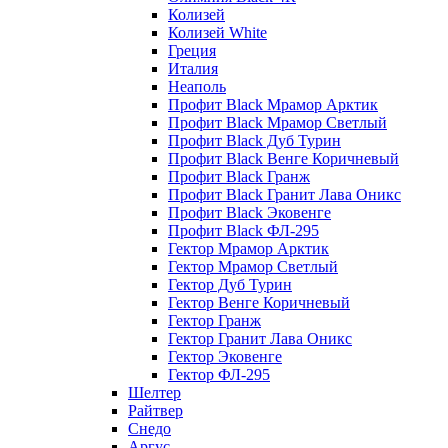
Колизей
Колизей White
Греция
Италия
Неаполь
Профит Black Мрамор Арктик
Профит Black Мрамор Светлый
Профит Black Дуб Турин
Профит Black Венге Коричневый
Профит Black Гранж
Профит Black Гранит Лава Оникс
Профит Black Эковенге
Профит Black ФЛ-295
Гектор Мрамор Арктик
Гектор Мрамор Светлый
Гектор Дуб Турин
Гектор Венге Коричневый
Гектор Гранж
Гектор Гранит Лава Оникс
Гектор Эковенге
Гектор ФЛ-295
Шелтер
Райтвер
Снедо
Аргус