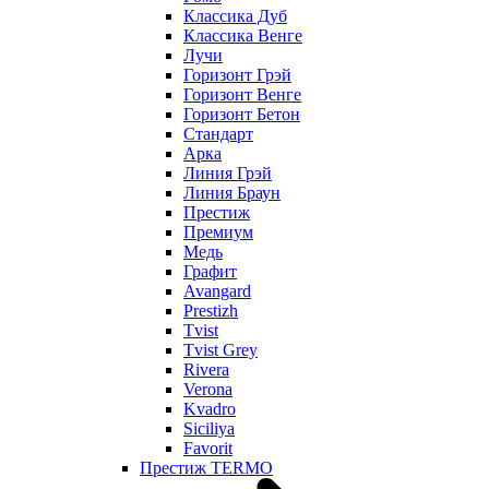
Классика Дуб
Классика Венге
Лучи
Горизонт Грэй
Горизонт Венге
Горизонт Бетон
Стандарт
Арка
Линия Грэй
Линия Браун
Престиж
Премиум
Медь
Графит
Avangard
Prestizh
Tvist
Tvist Grey
Rivera
Verona
Kvadro
Siciliya
Favorit
Престиж TERMO