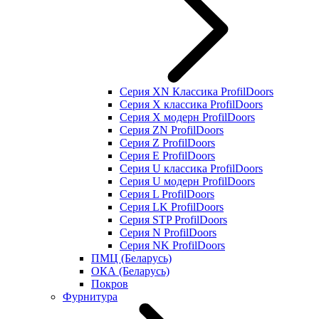
Серия XN Классика ProfilDoors
Серия Х классика ProfilDoors
Серия Х модерн ProfilDoors
Серия ZN ProfilDoors
Серия Z ProfilDoors
Серия Е ProfilDoors
Серия U классика ProfilDoors
Серия U модерн ProfilDoors
Серия L ProfilDoors
Серия LK ProfilDoors
Серия STP ProfilDoors
Cерия N ProfilDoors
Серия NK ProfilDoors
ПМЦ (Беларусь)
ОКА (Беларусь)
Покров
Фурнитура