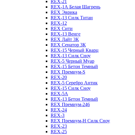
REX-21
REX-1А Белая Шагрень
REX Эврика
REX-13 Силк Титан
REX-12
REX Сити
REX-13 Венге
REX Лайт 3К
REX Сенатор 3К
REX-15 Черный Кварц
REX-13 Силк Сноу
REX-5 Черный Муар
REX-15 Бетон Темный
REX Премиум-S
REX-20
REX-5 Серебро Антик
REX-15 Силк Сноу
REX-5А
REX-13 Бетон Темный
REX Премиум-246
REX-24
REX-3
REX Премиум-Н Силк Сноу
REX-23
REX-25