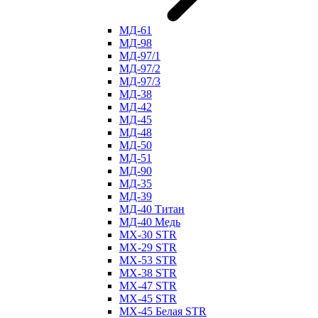
МД-61
МД-98
МД-97/1
МД-97/2
МД-97/3
МД-38
МД-42
МД-45
МД-48
МД-50
МД-51
МД-90
МД-35
МД-39
МД-40 Титан
МД-40 Медь
МХ-30 STR
МХ-29 STR
МХ-53 STR
МХ-38 STR
МХ-47 STR
МХ-45 STR
МХ-45 Белая STR