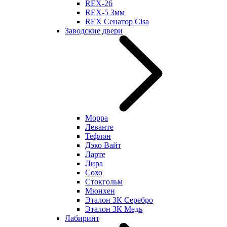
REX-26
REX-5 3мм
REX Сенатор Cisa
Заводские двери
Морра
Леванте
Тефлон
Дэко Вайт
Ларте
Лира
Сохо
Стокгольм
Мюнхен
Эталон 3К Серебро
Эталон 3К Медь
Лабиринт