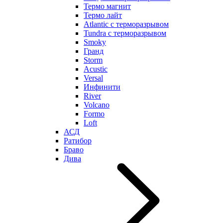
Термо магнит
Термо лайт
Atlantic с терморазрывом
Tundra с терморазрывом
Smoky
Гранд
Storm
Acustic
Versal
Инфинити
River
Volcano
Formo
Loft
АСД
Ратибор
Браво
Дива