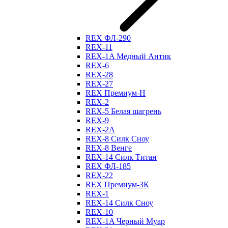
REX ФЛ-290
REX-11
REX-1A Медный Антик
REX-6
REX-28
REX-27
REX Премиум-Н
REX-2
REX-5 Белая шагрень
REX-9
REX-2А
REX-8 Силк Сноу
REX-8 Венге
REX-14 Силк Титан
REX ФЛ-185
REX-22
REX Премиум-3К
REX-1
REX-14 Силк Сноу
REX-10
REX-1A Черный Муар