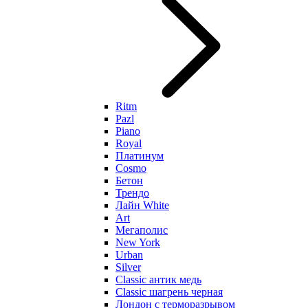
Ritm
Pazl
Piano
Royal
Платинум
Cosmo
Бетон
Трендо
Лайн White
Art
Мегаполис
New York
Urban
Silver
Classic антик медь
Classic шагрень черная
Лондон с терморазрывом