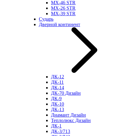
МХ-46 STR
МХ-26 STR
МХ-39 STR
Сударь
Дверной континент
ДК-12
ДК-11
ДК-14
ДК-70 Дизайн
ДК-9
ДК-10
ДК-13
Диамант Дизайн
Теплолюкс Дизайн
ДК-1
ДК-3/713