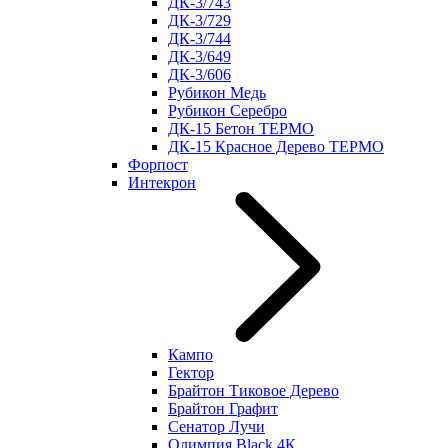
ДК-3/743
ДК-3/729
ДК-3/744
ДК-3/649
ДК-3/606
Рубикон Медь
Рубикон Серебро
ДК-15 Бетон ТЕРМО
ДК-15 Красное Дерево ТЕРМО
Форпост
Интекрон
Кампо
Гектор
Брайтон Тиковое Дерево
Брайтон Графит
Сенатор Лучи
Олимпия Black 4К