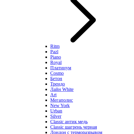
Ritm
Pazl
Piano
Royal
Платинум
Cosmo
Бетон
Трендо
Лайн White
Art
Мегаполис
New York
Urban
Silver
Classic антик медь
Classic шагрень черная
Лондон с терморазрывом