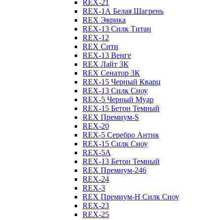
REX-21
REX-1А Белая Шагрень
REX Эврика
REX-13 Силк Титан
REX-12
REX Сити
REX-13 Венге
REX Лайт 3К
REX Сенатор 3К
REX-15 Черный Кварц
REX-13 Силк Сноу
REX-5 Черный Муар
REX-15 Бетон Темный
REX Премиум-S
REX-20
REX-5 Серебро Антик
REX-15 Силк Сноу
REX-5А
REX-13 Бетон Темный
REX Премиум-246
REX-24
REX-3
REX Премиум-Н Силк Сноу
REX-23
REX-25