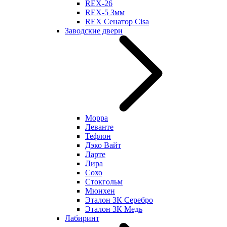
REX-26
REX-5 3мм
REX Сенатор Cisa
Заводские двери
Морра
Леванте
Тефлон
Дэко Вайт
Ларте
Лира
Сохо
Стокгольм
Мюнхен
Эталон 3К Серебро
Эталон 3К Медь
Лабиринт