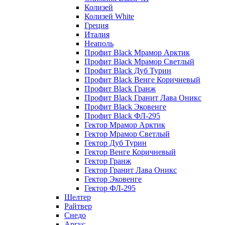
Колизей
Колизей White
Греция
Италия
Неаполь
Профит Black Мрамор Арктик
Профит Black Мрамор Светлый
Профит Black Дуб Турин
Профит Black Венге Коричневый
Профит Black Гранж
Профит Black Гранит Лава Оникс
Профит Black Эковенге
Профит Black ФЛ-295
Гектор Мрамор Арктик
Гектор Мрамор Светлый
Гектор Дуб Турин
Гектор Венге Коричневый
Гектор Гранж
Гектор Гранит Лава Оникс
Гектор Эковенге
Гектор ФЛ-295
Шелтер
Райтвер
Снедо
Аргус