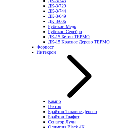
ДК-3/743
ДК-3/729
ДК-3/744
ДК-3/649
ДК-3/606
Рубикон Медь
Рубикон Серебро
ДК-15 Бетон ТЕРМО
ДК-15 Красное Дерево ТЕРМО
Форпост
Интекрон
Кампо
Гектор
Брайтон Тиковое Дерево
Брайтон Графит
Сенатор Лучи
Олимпия Black 4К