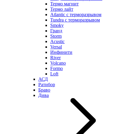
Термо магнит
Термо лайт
Atlantic с терморазрывом
Tundra с терморазрывом
Smoky
Гранд
Storm
Acustic
Versal
Инфинити
River
Volcano
Formo
Loft
АСД
Ратибор
Браво
Дива