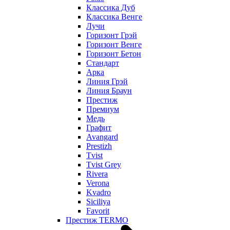
Классика Дуб
Классика Венге
Лучи
Горизонт Грэй
Горизонт Венге
Горизонт Бетон
Стандарт
Арка
Линия Грэй
Линия Браун
Престиж
Премиум
Медь
Графит
Avangard
Prestizh
Tvist
Tvist Grey
Rivera
Verona
Kvadro
Siciliya
Favorit
Престиж TERMO