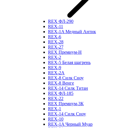
REX ФЛ-290
REX-11
REX-1A Медный Антик
REX-6
REX-28
REX-27
REX Премиум-Н
REX-2
REX-5 Белая шагрень
REX-9
REX-2А
REX-8 Силк Сноу
REX-8 Венге
REX-14 Силк Титан
REX ФЛ-185
REX-22
REX Премиум-3К
REX-1
REX-14 Силк Сноу
REX-10
REX-1A Черный Муар