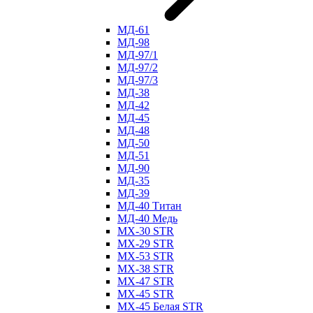
МД-61
МД-98
МД-97/1
МД-97/2
МД-97/3
МД-38
МД-42
МД-45
МД-48
МД-50
МД-51
МД-90
МД-35
МД-39
МД-40 Титан
МД-40 Медь
МХ-30 STR
МХ-29 STR
МХ-53 STR
МХ-38 STR
МХ-47 STR
МХ-45 STR
МХ-45 Белая STR