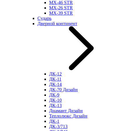
МХ-46 STR
МХ-26 STR
МХ-39 STR
Сударь
Дверной континент
ДК-12
ДК-11
ДК-14
ДК-70 Дизайн
ДК-9
ДК-10
ДК-13
Диамант Дизайн
Теплолюкс Дизайн
ДК-1
ДК-3/713