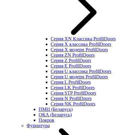
Серия XN Классика ProfilDoors
Серия Х классика ProfilDoors
Серия Х модерн ProfilDoors
Серия ZN ProfilDoors
Серия Z ProfilDoors
Серия Е ProfilDoors
Серия U классика ProfilDoors
Серия U модерн ProfilDoors
Серия L ProfilDoors
Серия LK ProfilDoors
Серия STP ProfilDoors
Cерия N ProfilDoors
Серия NK ProfilDoors
ПМЦ (Беларусь)
ОКА (Беларусь)
Покров
Фурнитура