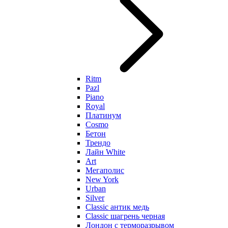
Ritm
Pazl
Piano
Royal
Платинум
Cosmo
Бетон
Трендо
Лайн White
Art
Мегаполис
New York
Urban
Silver
Classic антик медь
Classic шагрень черная
Лондон с терморазрывом