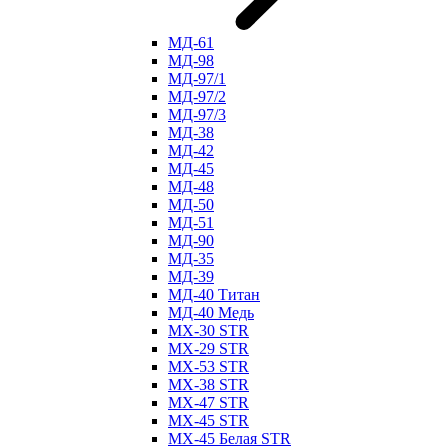
МД-61
МД-98
МД-97/1
МД-97/2
МД-97/3
МД-38
МД-42
МД-45
МД-48
МД-50
МД-51
МД-90
МД-35
МД-39
МД-40 Титан
МД-40 Медь
МХ-30 STR
МХ-29 STR
МХ-53 STR
МХ-38 STR
МХ-47 STR
МХ-45 STR
МХ-45 Белая STR