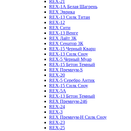
REX-21
REX-1А Белая Шагрень
REX Эврика
REX-13 Силк Титан
REX-12
REX Сити
REX-13 Венге
REX Лайт 3К
REX Сенатор 3К
REX-15 Черный Кварц
REX-13 Силк Сноу
REX-5 Черный Муар
REX-15 Бетон Темный
REX Премиум-S
REX-20
REX-5 Серебро Антик
REX-15 Силк Сноу
REX-5А
REX-13 Бетон Темный
REX Премиум-246
REX-24
REX-3
REX Премиум-Н Силк Сноу
REX-23
REX-25