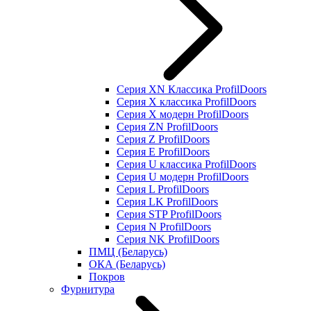
Серия XN Классика ProfilDoors
Серия Х классика ProfilDoors
Серия Х модерн ProfilDoors
Серия ZN ProfilDoors
Серия Z ProfilDoors
Серия Е ProfilDoors
Серия U классика ProfilDoors
Серия U модерн ProfilDoors
Серия L ProfilDoors
Серия LK ProfilDoors
Серия STP ProfilDoors
Cерия N ProfilDoors
Серия NK ProfilDoors
ПМЦ (Беларусь)
ОКА (Беларусь)
Покров
Фурнитура