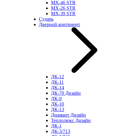
МХ-46 STR
МХ-26 STR
МХ-39 STR
Сударь
Дверной континент
ДК-12
ДК-11
ДК-14
ДК-70 Дизайн
ДК-9
ДК-10
ДК-13
Диамант Дизайн
Теплолюкс Дизайн
ДК-1
ДК-3/713