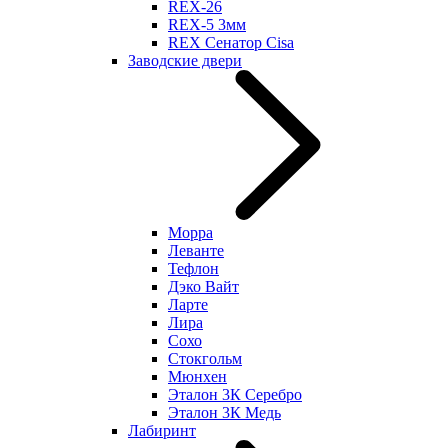
REX-26
REX-5 3мм
REX Сенатор Cisa
Заводские двери
Морра
Леванте
Тефлон
Дэко Вайт
Ларте
Лира
Сохо
Стокгольм
Мюнхен
Эталон 3К Серебро
Эталон 3К Медь
Лабиринт