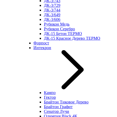
ДК-3/743
ДК-3/729
ДК-3/744
ДК-3/649
ДК-3/606
Рубикон Медь
Рубикон Серебро
ДК-15 Бетон ТЕРМО
ДК-15 Красное Дерево ТЕРМО
Форпост
Интекрон
Кампо
Гектор
Брайтон Тиковое Дерево
Брайтон Графит
Сенатор Лучи
Олимпия Black 4К