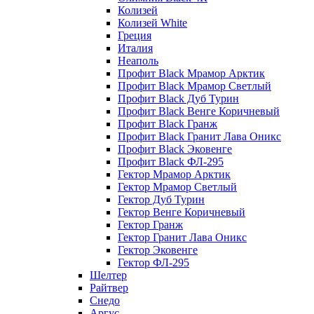
Колизей
Колизей White
Греция
Италия
Неаполь
Профит Black Мрамор Арктик
Профит Black Мрамор Светлый
Профит Black Дуб Турин
Профит Black Венге Коричневый
Профит Black Гранж
Профит Black Гранит Лава Оникс
Профит Black Эковенге
Профит Black ФЛ-295
Гектор Мрамор Арктик
Гектор Мрамор Светлый
Гектор Дуб Турин
Гектор Венге Коричневый
Гектор Гранж
Гектор Гранит Лава Оникс
Гектор Эковенге
Гектор ФЛ-295
Шелтер
Райтвер
Снедо
Аргус