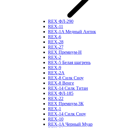
REX ФЛ-290
REX-11
REX-1A Медный Антик
REX-6
REX-28
REX-27
REX Премиум-Н
REX-2
REX-5 Белая шагрень
REX-9
REX-2А
REX-8 Силк Сноу
REX-8 Венге
REX-14 Силк Титан
REX ФЛ-185
REX-22
REX Премиум-3К
REX-1
REX-14 Силк Сноу
REX-10
REX-1A Черный Муар