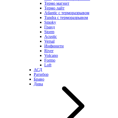
Термо магнит
Термо лайт
Atlantic с терморазрывом
Tundra с терморазрывом
Smoky
Гранд
Storm
Acustic
Versal
Инфинити
River
Volcano
Formo
Loft
АСД
Ратибор
Браво
Дива