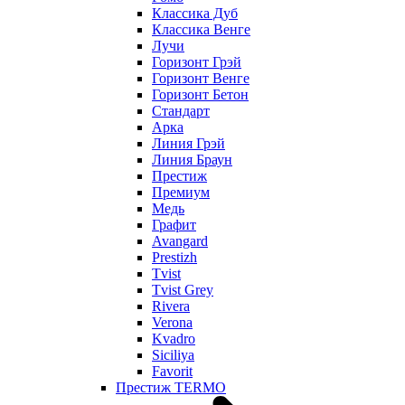
Классика Дуб
Классика Венге
Лучи
Горизонт Грэй
Горизонт Венге
Горизонт Бетон
Стандарт
Арка
Линия Грэй
Линия Браун
Престиж
Премиум
Медь
Графит
Avangard
Prestizh
Tvist
Tvist Grey
Rivera
Verona
Kvadro
Siciliya
Favorit
Престиж TERMO