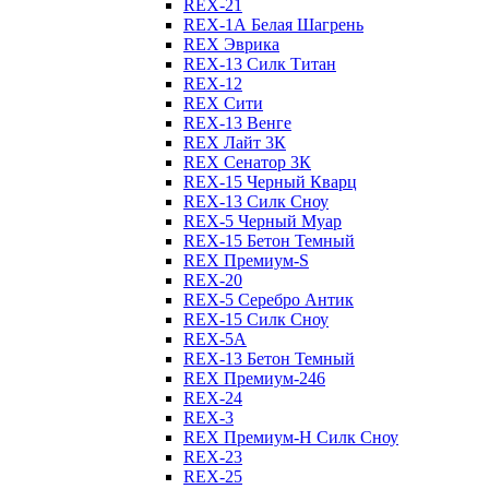
REX-21
REX-1А Белая Шагрень
REX Эврика
REX-13 Силк Титан
REX-12
REX Сити
REX-13 Венге
REX Лайт 3К
REX Сенатор 3К
REX-15 Черный Кварц
REX-13 Силк Сноу
REX-5 Черный Муар
REX-15 Бетон Темный
REX Премиум-S
REX-20
REX-5 Серебро Антик
REX-15 Силк Сноу
REX-5А
REX-13 Бетон Темный
REX Премиум-246
REX-24
REX-3
REX Премиум-Н Силк Сноу
REX-23
REX-25