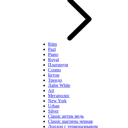
Ritm
Pazl
Piano
Royal
Платинум
Cosmo
Бетон
Трендо
Лайн White
Art
Мегаполис
New York
Urban
Silver
Classic антик медь
Classic шагрень черная
Лондон с терморазрывом