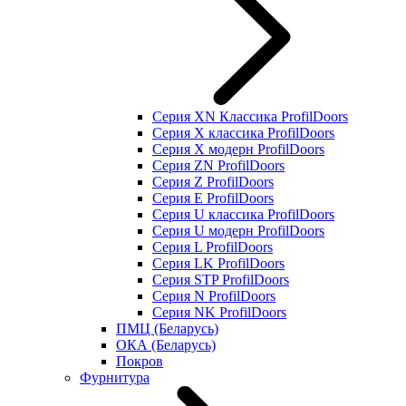
Серия XN Классика ProfilDoors
Серия Х классика ProfilDoors
Серия Х модерн ProfilDoors
Серия ZN ProfilDoors
Серия Z ProfilDoors
Серия Е ProfilDoors
Серия U классика ProfilDoors
Серия U модерн ProfilDoors
Серия L ProfilDoors
Серия LK ProfilDoors
Серия STP ProfilDoors
Cерия N ProfilDoors
Серия NK ProfilDoors
ПМЦ (Беларусь)
ОКА (Беларусь)
Покров
Фурнитура