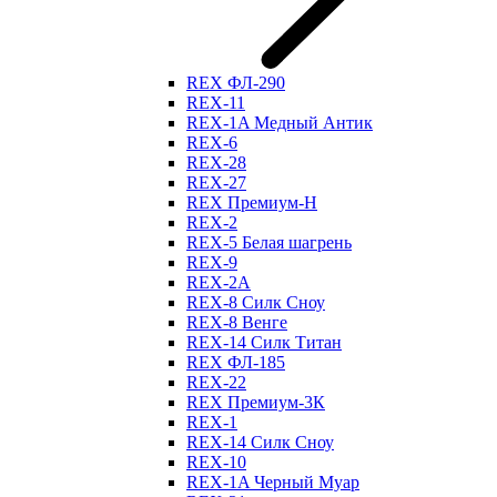
REX ФЛ-290
REX-11
REX-1A Медный Антик
REX-6
REX-28
REX-27
REX Премиум-Н
REX-2
REX-5 Белая шагрень
REX-9
REX-2А
REX-8 Силк Сноу
REX-8 Венге
REX-14 Силк Титан
REX ФЛ-185
REX-22
REX Премиум-3К
REX-1
REX-14 Силк Сноу
REX-10
REX-1A Черный Муар