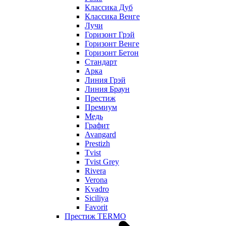
Классика Дуб
Классика Венге
Лучи
Горизонт Грэй
Горизонт Венге
Горизонт Бетон
Стандарт
Арка
Линия Грэй
Линия Браун
Престиж
Премиум
Медь
Графит
Avangard
Prestizh
Tvist
Tvist Grey
Rivera
Verona
Kvadro
Siciliya
Favorit
Престиж TERMO