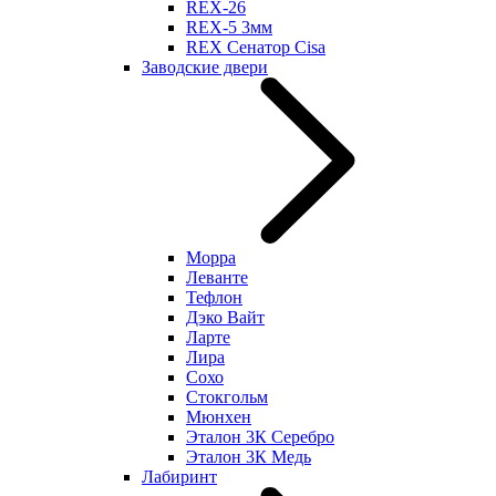
REX-26
REX-5 3мм
REX Сенатор Cisa
Заводские двери
Морра
Леванте
Тефлон
Дэко Вайт
Ларте
Лира
Сохо
Стокгольм
Мюнхен
Эталон 3К Серебро
Эталон 3К Медь
Лабиринт