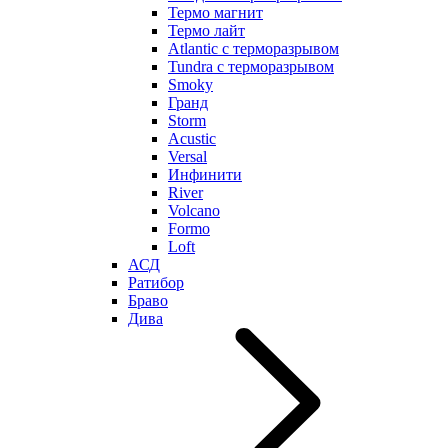
Термо магнит
Термо лайт
Atlantic с терморазрывом
Tundra с терморазрывом
Smoky
Гранд
Storm
Acustic
Versal
Инфинити
River
Volcano
Formo
Loft
АСД
Ратибор
Браво
Дива