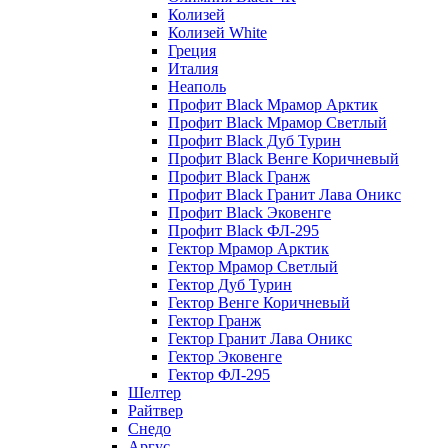
Колизей
Колизей White
Греция
Италия
Неаполь
Профит Black Мрамор Арктик
Профит Black Мрамор Светлый
Профит Black Дуб Турин
Профит Black Венге Коричневый
Профит Black Гранж
Профит Black Гранит Лава Оникс
Профит Black Эковенге
Профит Black ФЛ-295
Гектор Мрамор Арктик
Гектор Мрамор Светлый
Гектор Дуб Турин
Гектор Венге Коричневый
Гектор Гранж
Гектор Гранит Лава Оникс
Гектор Эковенге
Гектор ФЛ-295
Шелтер
Райтвер
Снедо
Аргус