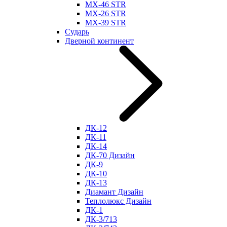
МХ-46 STR
МХ-26 STR
МХ-39 STR
Сударь
Дверной континент
ДК-12
ДК-11
ДК-14
ДК-70 Дизайн
ДК-9
ДК-10
ДК-13
Диамант Дизайн
Теплолюкс Дизайн
ДК-1
ДК-3/713