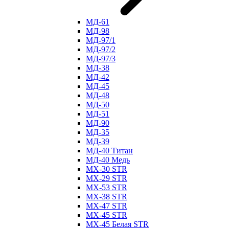
МД-61
МД-98
МД-97/1
МД-97/2
МД-97/3
МД-38
МД-42
МД-45
МД-48
МД-50
МД-51
МД-90
МД-35
МД-39
МД-40 Титан
МД-40 Медь
МХ-30 STR
МХ-29 STR
МХ-53 STR
МХ-38 STR
МХ-47 STR
МХ-45 STR
МХ-45 Белая STR