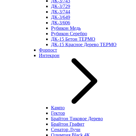
ДК-3/743
ДК-3/729
ДК-3/744
ДК-3/649
ДК-3/606
Рубикон Медь
Рубикон Серебро
ДК-15 Бетон ТЕРМО
ДК-15 Красное Дерево ТЕРМО
Форпост
Интекрон
Кампо
Гектор
Брайтон Тиковое Дерево
Брайтон Графит
Сенатор Лучи
Олимпия Black 4К