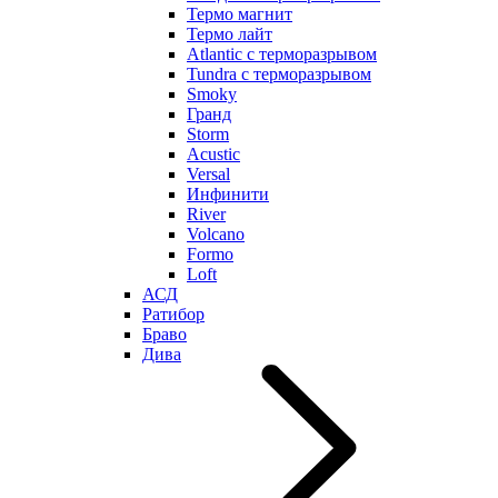
Термо магнит
Термо лайт
Atlantic с терморазрывом
Tundra с терморазрывом
Smoky
Гранд
Storm
Acustic
Versal
Инфинити
River
Volcano
Formo
Loft
АСД
Ратибор
Браво
Дива