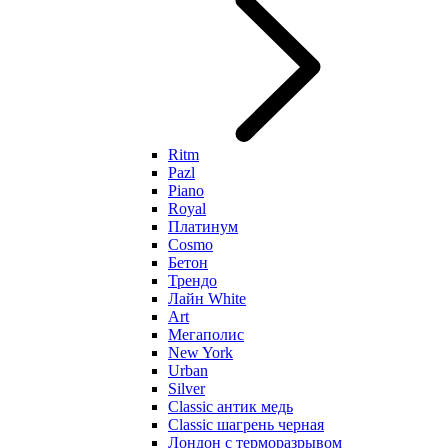
Ritm
Pazl
Piano
Royal
Платинум
Cosmo
Бетон
Трендо
Лайн White
Art
Мегаполис
New York
Urban
Silver
Classic антик медь
Classic шагрень черная
Лондон с терморазрывом