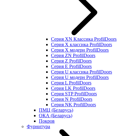
Серия XN Классика ProfilDoors
Серия Х классика ProfilDoors
Серия Х модерн ProfilDoors
Серия ZN ProfilDoors
Серия Z ProfilDoors
Серия Е ProfilDoors
Серия U классика ProfilDoors
Серия U модерн ProfilDoors
Серия L ProfilDoors
Серия LK ProfilDoors
Серия STP ProfilDoors
Cерия N ProfilDoors
Серия NK ProfilDoors
ПМЦ (Беларусь)
ОКА (Беларусь)
Покров
Фурнитура