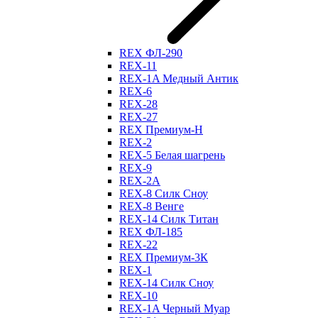
REX ФЛ-290
REX-11
REX-1A Медный Антик
REX-6
REX-28
REX-27
REX Премиум-Н
REX-2
REX-5 Белая шагрень
REX-9
REX-2А
REX-8 Силк Сноу
REX-8 Венге
REX-14 Силк Титан
REX ФЛ-185
REX-22
REX Премиум-3К
REX-1
REX-14 Силк Сноу
REX-10
REX-1A Черный Муар