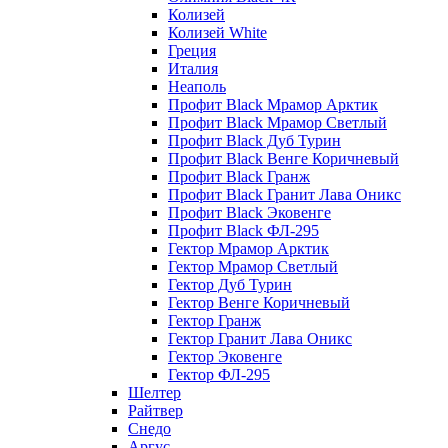
Колизей
Колизей White
Греция
Италия
Неаполь
Профит Black Мрамор Арктик
Профит Black Мрамор Светлый
Профит Black Дуб Турин
Профит Black Венге Коричневый
Профит Black Гранж
Профит Black Гранит Лава Оникс
Профит Black Эковенге
Профит Black ФЛ-295
Гектор Мрамор Арктик
Гектор Мрамор Светлый
Гектор Дуб Турин
Гектор Венге Коричневый
Гектор Гранж
Гектор Гранит Лава Оникс
Гектор Эковенге
Гектор ФЛ-295
Шелтер
Райтвер
Снедо
Аргус