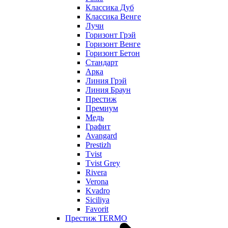
Классика Дуб
Классика Венге
Лучи
Горизонт Грэй
Горизонт Венге
Горизонт Бетон
Стандарт
Арка
Линия Грэй
Линия Браун
Престиж
Премиум
Медь
Графит
Avangard
Prestizh
Tvist
Tvist Grey
Rivera
Verona
Kvadro
Siciliya
Favorit
Престиж TERMO