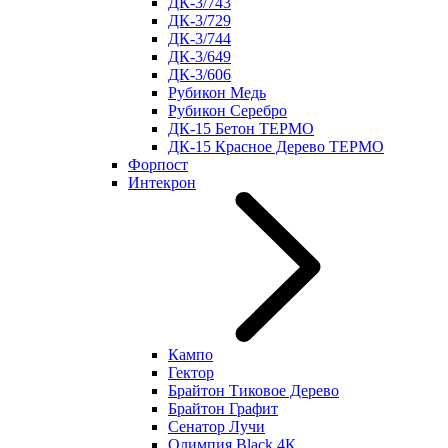
ДК-3/743
ДК-3/729
ДК-3/744
ДК-3/649
ДК-3/606
Рубикон Медь
Рубикон Серебро
ДК-15 Бетон ТЕРМО
ДК-15 Красное Дерево ТЕРМО
Форпост
Интекрон
Кампо
Гектор
Брайтон Тиковое Дерево
Брайтон Графит
Сенатор Лучи
Олимпия Black 4К