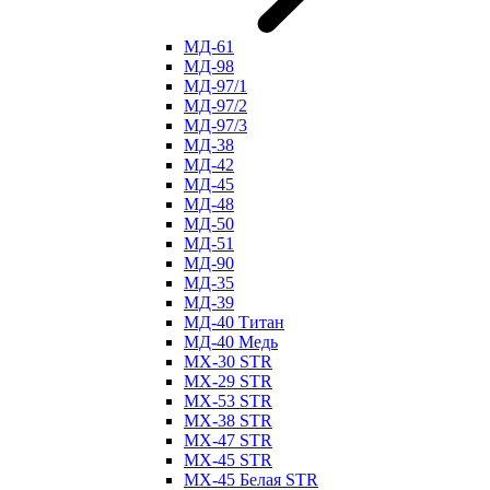
МД-61
МД-98
МД-97/1
МД-97/2
МД-97/3
МД-38
МД-42
МД-45
МД-48
МД-50
МД-51
МД-90
МД-35
МД-39
МД-40 Титан
МД-40 Медь
МХ-30 STR
МХ-29 STR
МХ-53 STR
МХ-38 STR
МХ-47 STR
МХ-45 STR
МХ-45 Белая STR