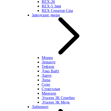
REX-26
REX-5 3мм
REX Сенатор Cisa
Заводские двери
Морра
Леванте
Тефлон
Дэко Вайт
Ларте
Лира
Сохо
Стокгольм
Мюнхен
Эталон 3К Серебро
Эталон 3К Медь
Лабиринт