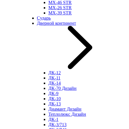
МХ-46 STR
МХ-26 STR
МХ-39 STR
Сударь
Дверной континент
ДК-12
ДК-11
ДК-14
ДК-70 Дизайн
ДК-9
ДК-10
ДК-13
Диамант Дизайн
Теплолюкс Дизайн
ДК-1
ДК-3/713