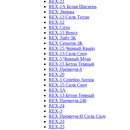
REX-21
REX-1А Белая Шагрень
REX Эврика
REX-13 Силк Титан
REX-12
REX Сити
REX-13 Венге
REX Лайт 3К
REX Сенатор 3К
REX-15 Черный Кварц
REX-13 Силк Сноу
REX-5 Черный Муар
REX-15 Бетон Темный
REX Премиум-S
REX-20
REX-5 Серебро Антик
REX-15 Силк Сноу
REX-5А
REX-13 Бетон Темный
REX Премиум-246
REX-24
REX-3
REX Премиум-Н Силк Сноу
REX-23
REX-25