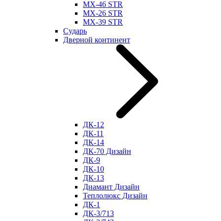
МХ-46 STR
МХ-26 STR
МХ-39 STR
Сударь
Дверной континент
ДК-12
ДК-11
ДК-14
ДК-70 Дизайн
ДК-9
ДК-10
ДК-13
Диамант Дизайн
Теплолюкс Дизайн
ДК-1
ДК-3/713