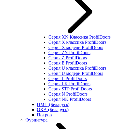
Серия XN Классика ProfilDoors
Серия Х классика ProfilDoors
Серия Х модерн ProfilDoors
Серия ZN ProfilDoors
Серия Z ProfilDoors
Серия Е ProfilDoors
Серия U классика ProfilDoors
Серия U модерн ProfilDoors
Серия L ProfilDoors
Серия LK ProfilDoors
Серия STP ProfilDoors
Cерия N ProfilDoors
Серия NK ProfilDoors
ПМЦ (Беларусь)
ОКА (Беларусь)
Покров
Фурнитура