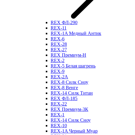
REX ФЛ-290
REX-11
REX-1A Медный Антик
REX-6
REX-28
REX-27
REX Премиум-Н
REX-2
REX-5 Белая шагрень
REX-9
REX-2А
REX-8 Силк Сноу
REX-8 Венге
REX-14 Силк Титан
REX ФЛ-185
REX-22
REX Премиум-3К
REX-1
REX-14 Силк Сноу
REX-10
REX-1A Черный Муар