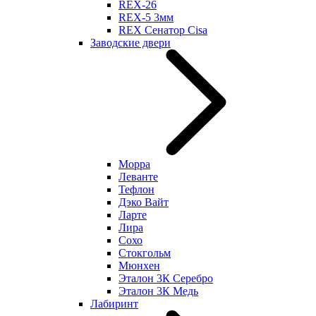
REX-26
REX-5 3мм
REX Сенатор Cisa
Заводские двери
Морра
Леванте
Тефлон
Дэко Вайт
Ларте
Лира
Сохо
Стокгольм
Мюнхен
Эталон 3К Серебро
Эталон 3К Медь
Лабиринт