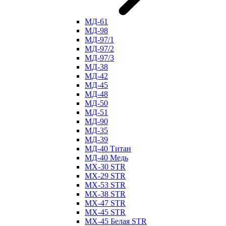
МД-61
МД-98
МД-97/1
МД-97/2
МД-97/3
МД-38
МД-42
МД-45
МД-48
МД-50
МД-51
МД-90
МД-35
МД-39
МД-40 Титан
МД-40 Медь
МХ-30 STR
МХ-29 STR
МХ-53 STR
МХ-38 STR
МХ-47 STR
МХ-45 STR
МХ-45 Белая STR