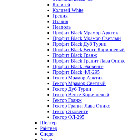
Колизей
Колизей White
Греция
Италия
Неаполь
Профит Black Мрамор Арктик
Профит Black Мрамор Светлый
Профит Black Дуб Турин
Профит Black Венге Коричневый
Профит Black Гранж
Профит Black Гранит Лава Оникс
Профит Black Эковенге
Профит Black ФЛ-295
Гектор Мрамор Арктик
Гектор Мрамор Светлый
Гектор Дуб Турин
Гектор Венге Коричневый
Гектор Гранж
Гектор Гранит Лава Оникс
Гектор Эковенге
Гектор ФЛ-295
Шелтер
Райтвер
Снедо
Аргус