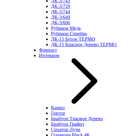
ДК-3/743
ДК-3/729
ДК-3/744
ДК-3/649
ДК-3/606
Рубикон Медь
Рубикон Серебро
ДК-15 Бетон ТЕРМО
ДК-15 Красное Дерево ТЕРМО
Форпост
Интекрон
Кампо
Гектор
Брайтон Тиковое Дерево
Брайтон Графит
Сенатор Лучи
Олимпия Black 4К