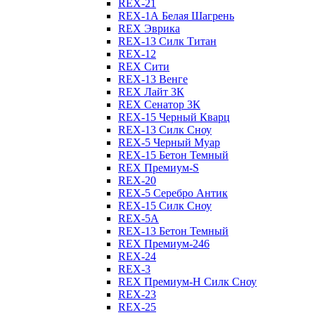
REX-21
REX-1А Белая Шагрень
REX Эврика
REX-13 Силк Титан
REX-12
REX Сити
REX-13 Венге
REX Лайт 3К
REX Сенатор 3К
REX-15 Черный Кварц
REX-13 Силк Сноу
REX-5 Черный Муар
REX-15 Бетон Темный
REX Премиум-S
REX-20
REX-5 Серебро Антик
REX-15 Силк Сноу
REX-5А
REX-13 Бетон Темный
REX Премиум-246
REX-24
REX-3
REX Премиум-Н Силк Сноу
REX-23
REX-25