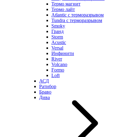
Термо магнит
Термо лайт
Atlantic с терморазрывом
Tundra с терморазрывом
Smoky
Гранд
Storm
Acustic
Versal
Инфинити
River
Volcano
Formo
Loft
АСД
Ратибор
Браво
Дива