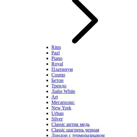
Ritm
Pazl
Piano
Royal
Платинум
Cosmo
Бетон
Трендо
Лайн White
Art
Мегаполис
New York
Urban
Silver
Classic антик медь
Classic шагрень черная
Лондон с терморазрывом