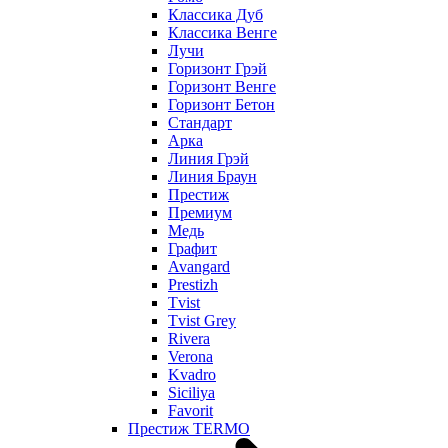
Классика Дуб
Классика Венге
Лучи
Горизонт Грэй
Горизонт Венге
Горизонт Бетон
Стандарт
Арка
Линия Грэй
Линия Браун
Престиж
Премиум
Медь
Графит
Avangard
Prestizh
Tvist
Tvist Grey
Rivera
Verona
Kvadro
Siciliya
Favorit
Престиж TERMO