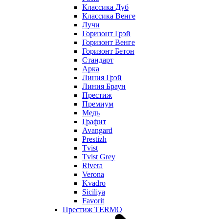
Классика Дуб
Классика Венге
Лучи
Горизонт Грэй
Горизонт Венге
Горизонт Бетон
Стандарт
Арка
Линия Грэй
Линия Браун
Престиж
Премиум
Медь
Графит
Avangard
Prestizh
Tvist
Tvist Grey
Rivera
Verona
Kvadro
Siciliya
Favorit
Престиж TERMO