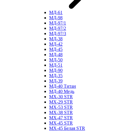
МД-61
МД-98
МД-97/1
МД-97/2
МД-97/3
МД-38
МД-42
МД-45
МД-48
МД-50
МД-51
МД-90
МД-35
МД-39
МД-40 Титан
МД-40 Медь
МХ-30 STR
МХ-29 STR
МХ-53 STR
МХ-38 STR
МХ-47 STR
МХ-45 STR
МХ-45 Белая STR