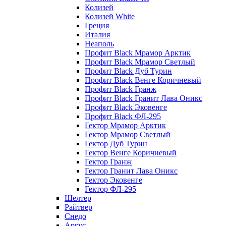
Колизей
Колизей White
Греция
Италия
Неаполь
Профит Black Мрамор Арктик
Профит Black Мрамор Светлый
Профит Black Дуб Турин
Профит Black Венге Коричневый
Профит Black Гранж
Профит Black Гранит Лава Оникс
Профит Black Эковенге
Профит Black ФЛ-295
Гектор Мрамор Арктик
Гектор Мрамор Светлый
Гектор Дуб Турин
Гектор Венге Коричневый
Гектор Гранж
Гектор Гранит Лава Оникс
Гектор Эковенге
Гектор ФЛ-295
Шелтер
Райтвер
Снедо
Аргус