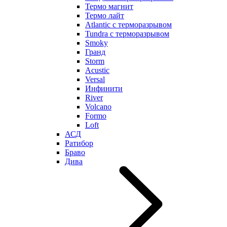
Термо магнит
Термо лайт
Atlantic с терморазрывом
Tundra с терморазрывом
Smoky
Гранд
Storm
Acustic
Versal
Инфинити
River
Volcano
Formo
Loft
АСД
Ратибор
Браво
Дива