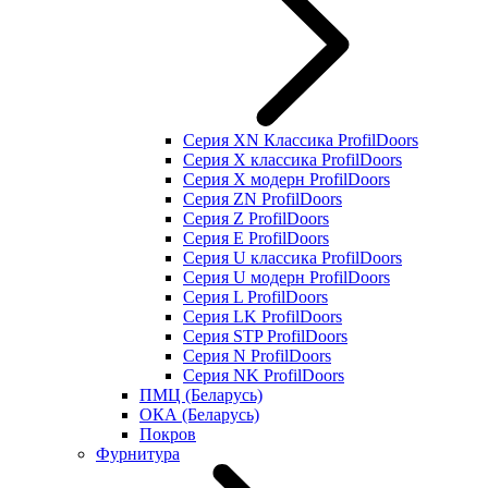
Серия XN Классика ProfilDoors
Серия Х классика ProfilDoors
Серия Х модерн ProfilDoors
Серия ZN ProfilDoors
Серия Z ProfilDoors
Серия Е ProfilDoors
Серия U классика ProfilDoors
Серия U модерн ProfilDoors
Серия L ProfilDoors
Серия LK ProfilDoors
Серия STP ProfilDoors
Cерия N ProfilDoors
Серия NK ProfilDoors
ПМЦ (Беларусь)
ОКА (Беларусь)
Покров
Фурнитура