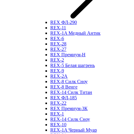
REX ФЛ-290
REX-11
REX-1A Медный Антик
REX-6
REX-28
REX-27
REX Премиум-Н
REX-2
REX-5 Белая шагрень
REX-9
REX-2А
REX-8 Силк Сноу
REX-8 Венге
REX-14 Силк Титан
REX ФЛ-185
REX-22
REX Премиум-3К
REX-1
REX-14 Силк Сноу
REX-10
REX-1A Черный Муар