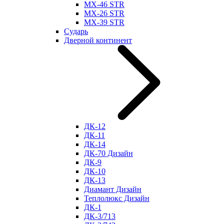
МХ-46 STR
МХ-26 STR
МХ-39 STR
Сударь
Дверной континент
ДК-12
ДК-11
ДК-14
ДК-70 Дизайн
ДК-9
ДК-10
ДК-13
Диамант Дизайн
Теплолюкс Дизайн
ДК-1
ДК-3/713