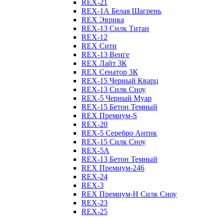
REX-21
REX-1А Белая Шагрень
REX Эврика
REX-13 Силк Титан
REX-12
REX Сити
REX-13 Венге
REX Лайт 3К
REX Сенатор 3К
REX-15 Черный Кварц
REX-13 Силк Сноу
REX-5 Черный Муар
REX-15 Бетон Темный
REX Премиум-S
REX-20
REX-5 Серебро Антик
REX-15 Силк Сноу
REX-5А
REX-13 Бетон Темный
REX Премиум-246
REX-24
REX-3
REX Премиум-Н Силк Сноу
REX-23
REX-25