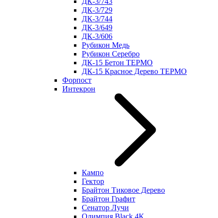
ДК-3/743
ДК-3/729
ДК-3/744
ДК-3/649
ДК-3/606
Рубикон Медь
Рубикон Серебро
ДК-15 Бетон ТЕРМО
ДК-15 Красное Дерево ТЕРМО
Форпост
Интекрон
Кампо
Гектор
Брайтон Тиковое Дерево
Брайтон Графит
Сенатор Лучи
Олимпия Black 4К