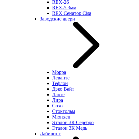
REX-26
REX-5 3мм
REX Сенатор Cisa
Заводские двери
Морра
Леванте
Тефлон
Дэко Вайт
Ларте
Лира
Сохо
Стокгольм
Мюнхен
Эталон 3К Серебро
Эталон 3К Медь
Лабиринт