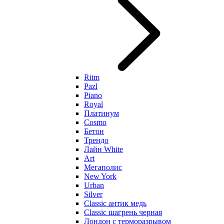
Ritm
Pazl
Piano
Royal
Платинум
Cosmo
Бетон
Трендо
Лайн White
Art
Мегаполис
New York
Urban
Silver
Classic антик медь
Classic шагрень черная
Лондон с терморазрывом