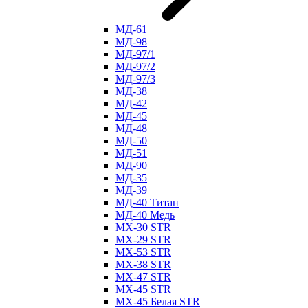
МД-61
МД-98
МД-97/1
МД-97/2
МД-97/3
МД-38
МД-42
МД-45
МД-48
МД-50
МД-51
МД-90
МД-35
МД-39
МД-40 Титан
МД-40 Медь
МХ-30 STR
МХ-29 STR
МХ-53 STR
МХ-38 STR
МХ-47 STR
МХ-45 STR
МХ-45 Белая STR