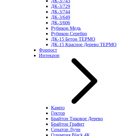
ДК-3/743
ДК-3/729
ДК-3/744
ДК-3/649
ДК-3/606
Рубикон Медь
Рубикон Серебро
ДК-15 Бетон ТЕРМО
ДК-15 Красное Дерево ТЕРМО
Форпост
Интекрон
Кампо
Гектор
Брайтон Тиковое Дерево
Брайтон Графит
Сенатор Лучи
Олимпия Black 4К