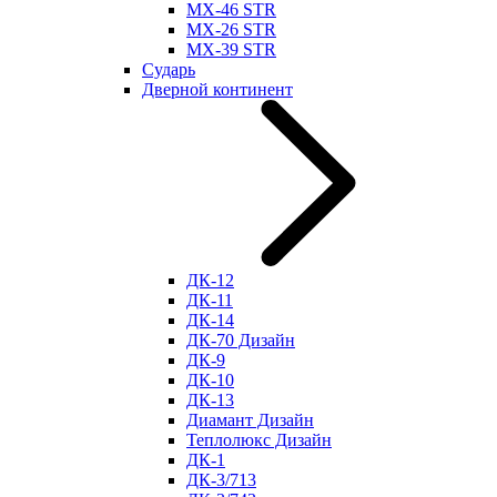
МХ-46 STR
МХ-26 STR
МХ-39 STR
Сударь
Дверной континент
ДК-12
ДК-11
ДК-14
ДК-70 Дизайн
ДК-9
ДК-10
ДК-13
Диамант Дизайн
Теплолюкс Дизайн
ДК-1
ДК-3/713