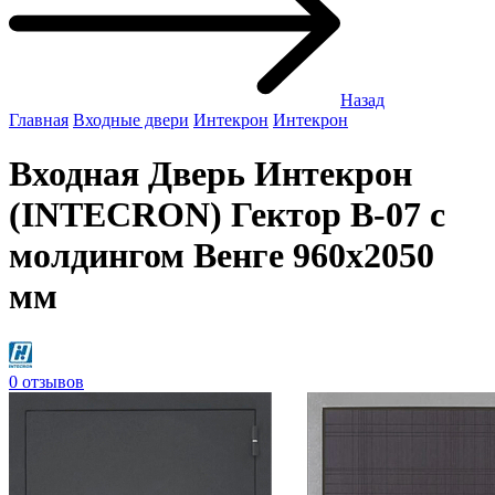
Назад
Главная
Входные двери
Интекрон
Интекрон
Входная Дверь Интекрон
(INTECRON) Гектор В-07 с
молдингом Венге 960x2050
мм
0 отзывов