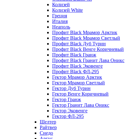
Колизей
Колизей White
Греция
Италия
Неаполь
Профит Black Мрамор Арктик
Профит Black Мрамор Светлый
Профит Black Дуб Турин
Профит Black Венге Коричневый
Профит Black Гранж
Профит Black Гранит Лава Оникс
Профит Black Эковенге
Профит Black ФЛ-295
Гектор Мрамор Арктик
Гектор Мрамор Светлый
Гектор Дуб Турин
Гектор Венге Коричневый
Гектор Гранж
Гектор Гранит Лава Оникс
Гектор Эковенге
Гектор ФЛ-295
Шелтер
Райтвер
Снедо
Аргус