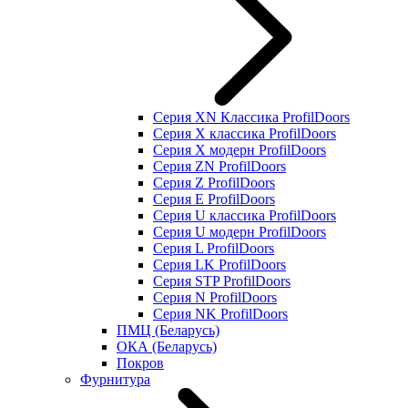
Серия XN Классика ProfilDoors
Серия Х классика ProfilDoors
Серия Х модерн ProfilDoors
Серия ZN ProfilDoors
Серия Z ProfilDoors
Серия Е ProfilDoors
Серия U классика ProfilDoors
Серия U модерн ProfilDoors
Серия L ProfilDoors
Серия LK ProfilDoors
Серия STP ProfilDoors
Cерия N ProfilDoors
Серия NK ProfilDoors
ПМЦ (Беларусь)
ОКА (Беларусь)
Покров
Фурнитура