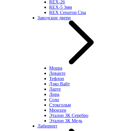
REX-26
REX-5 3мм
REX Сенатор Cisa
Заводские двери
Морра
Леванте
Тефлон
Дэко Вайт
Ларте
Лира
Сохо
Стокгольм
Мюнхен
Эталон 3К Серебро
Эталон 3К Медь
Лабиринт