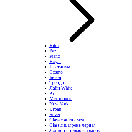
Ritm
Pazl
Piano
Royal
Платинум
Cosmo
Бетон
Трендо
Лайн White
Art
Мегаполис
New York
Urban
Silver
Classic антик медь
Classic шагрень черная
Лондон с терморазрывом