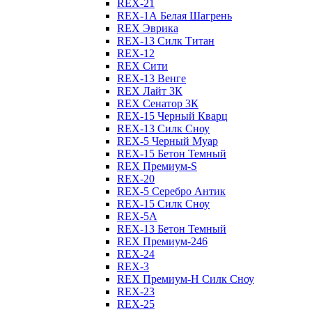
REX-21
REX-1А Белая Шагрень
REX Эврика
REX-13 Силк Титан
REX-12
REX Сити
REX-13 Венге
REX Лайт 3К
REX Сенатор 3К
REX-15 Черный Кварц
REX-13 Силк Сноу
REX-5 Черный Муар
REX-15 Бетон Темный
REX Премиум-S
REX-20
REX-5 Серебро Антик
REX-15 Силк Сноу
REX-5А
REX-13 Бетон Темный
REX Премиум-246
REX-24
REX-3
REX Премиум-Н Силк Сноу
REX-23
REX-25