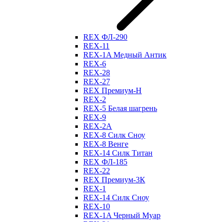
REX ФЛ-290
REX-11
REX-1A Медный Антик
REX-6
REX-28
REX-27
REX Премиум-Н
REX-2
REX-5 Белая шагрень
REX-9
REX-2А
REX-8 Силк Сноу
REX-8 Венге
REX-14 Силк Титан
REX ФЛ-185
REX-22
REX Премиум-3К
REX-1
REX-14 Силк Сноу
REX-10
REX-1A Черный Муар