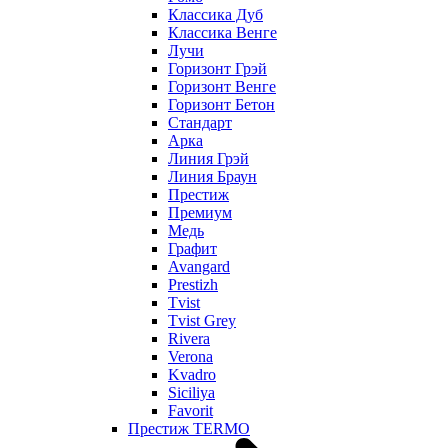
Классика Дуб
Классика Венге
Лучи
Горизонт Грэй
Горизонт Венге
Горизонт Бетон
Стандарт
Арка
Линия Грэй
Линия Браун
Престиж
Премиум
Медь
Графит
Avangard
Prestizh
Tvist
Tvist Grey
Rivera
Verona
Kvadro
Siciliya
Favorit
Престиж TERMO