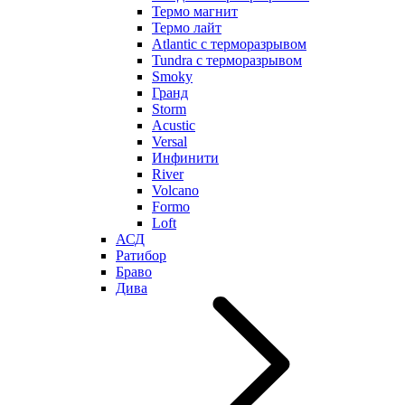
Термо магнит
Термо лайт
Atlantic с терморазрывом
Tundra с терморазрывом
Smoky
Гранд
Storm
Acustic
Versal
Инфинити
River
Volcano
Formo
Loft
АСД
Ратибор
Браво
Дива