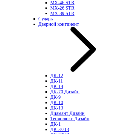
МХ-46 STR
МХ-26 STR
МХ-39 STR
Сударь
Дверной континент
ДК-12
ДК-11
ДК-14
ДК-70 Дизайн
ДК-9
ДК-10
ДК-13
Диамант Дизайн
Теплолюкс Дизайн
ДК-1
ДК-3/713