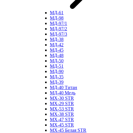
МД-61
МД-98
МД-97/1
МД-97/2
МД-97/3
МД-38
МД-42
МД-45
МД-48
МД-50
МД-51
МД-90
МД-35
МД-39
МД-40 Титан
МД-40 Медь
МХ-30 STR
МХ-29 STR
МХ-53 STR
МХ-38 STR
МХ-47 STR
МХ-45 STR
МХ-45 Белая STR