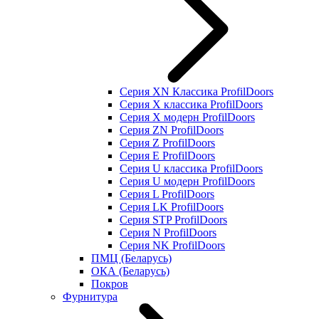
Серия XN Классика ProfilDoors
Серия Х классика ProfilDoors
Серия Х модерн ProfilDoors
Серия ZN ProfilDoors
Серия Z ProfilDoors
Серия Е ProfilDoors
Серия U классика ProfilDoors
Серия U модерн ProfilDoors
Серия L ProfilDoors
Серия LK ProfilDoors
Серия STP ProfilDoors
Cерия N ProfilDoors
Серия NK ProfilDoors
ПМЦ (Беларусь)
ОКА (Беларусь)
Покров
Фурнитура