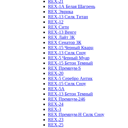
REX-21
REX-1А Белая Шагрень
REX Эврика
REX-13 Силк Титан
REX-12
REX Сити
REX-13 Венге
REX Лайт 3К
REX Сенатор 3К
REX-15 Черный Кварц
REX-13 Силк Сноу
REX-5 Черный Муар
REX-15 Бетон Темный
REX Премиум-S
REX-20
REX-5 Серебро Антик
REX-15 Силк Сноу
REX-5А
REX-13 Бетон Темный
REX Премиум-246
REX-24
REX-3
REX Премиум-Н Силк Сноу
REX-23
REX-25