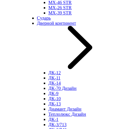
МХ-46 STR
МХ-26 STR
МХ-39 STR
Сударь
Дверной континент
ДК-12
ДК-11
ДК-14
ДК-70 Дизайн
ДК-9
ДК-10
ДК-13
Диамант Дизайн
Теплолюкс Дизайн
ДК-1
ДК-3/713