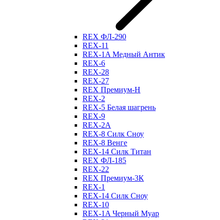
REX ФЛ-290
REX-11
REX-1A Медный Антик
REX-6
REX-28
REX-27
REX Премиум-Н
REX-2
REX-5 Белая шагрень
REX-9
REX-2А
REX-8 Силк Сноу
REX-8 Венге
REX-14 Силк Титан
REX ФЛ-185
REX-22
REX Премиум-3К
REX-1
REX-14 Силк Сноу
REX-10
REX-1A Черный Муар