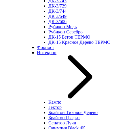
ДК-3/743
ДК-3/729
ДК-3/744
ДК-3/649
ДК-3/606
Рубикон Медь
Рубикон Серебро
ДК-15 Бетон ТЕРМО
ДК-15 Красное Дерево ТЕРМО
Форпост
Интекрон
Кампо
Гектор
Брайтон Тиковое Дерево
Брайтон Графит
Сенатор Лучи
Олимпия Black 4К