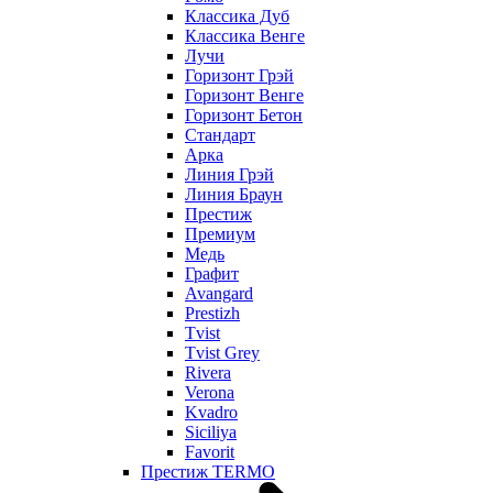
Классика Дуб
Классика Венге
Лучи
Горизонт Грэй
Горизонт Венге
Горизонт Бетон
Стандарт
Арка
Линия Грэй
Линия Браун
Престиж
Премиум
Медь
Графит
Avangard
Prestizh
Tvist
Tvist Grey
Rivera
Verona
Kvadro
Siciliya
Favorit
Престиж TERMO