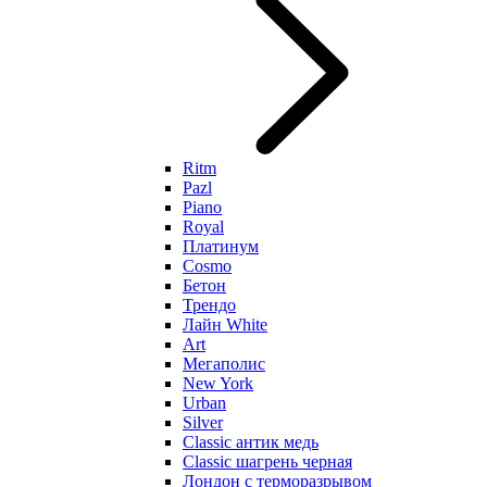
Ritm
Pazl
Piano
Royal
Платинум
Cosmo
Бетон
Трендо
Лайн White
Art
Мегаполис
New York
Urban
Silver
Classic антик медь
Classic шагрень черная
Лондон с терморазрывом