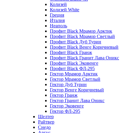
Колизей
Колизей White
Греция
Италия
Неаполь
Профит Black Мрамор Арктик
Профит Black Мрамор Светлый
Профит Black Дуб Турин
Профит Black Венге Коричневый
Профит Black Гранж
Профит Black Гранит Лава Оникс
Профит Black Эковенге
Профит Black ФЛ-295
Гектор Мрамор Арктик
Гектор Мрамор Светлый
Гектор Дуб Турин
Гектор Венге Коричневый
Гектор Гранж
Гектор Гранит Лава Оникс
Гектор Эковенге
Гектор ФЛ-295
Шелтер
Райтвер
Снедо
Аргус