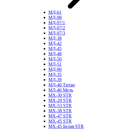
МД-61
МД-98
МД-97/1
МД-97/2
МД-97/3
МД-38
МД-42
МД-45
МД-48
МД-50
МД-51
МД-90
МД-35
МД-39
МД-40 Титан
МД-40 Медь
МХ-30 STR
МХ-29 STR
МХ-53 STR
МХ-38 STR
МХ-47 STR
МХ-45 STR
МХ-45 Белая STR