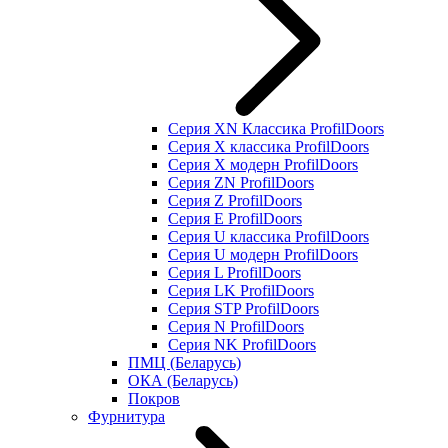
Серия XN Классика ProfilDoors
Серия Х классика ProfilDoors
Серия Х модерн ProfilDoors
Серия ZN ProfilDoors
Серия Z ProfilDoors
Серия Е ProfilDoors
Серия U классика ProfilDoors
Серия U модерн ProfilDoors
Серия L ProfilDoors
Серия LK ProfilDoors
Серия STP ProfilDoors
Cерия N ProfilDoors
Серия NK ProfilDoors
ПМЦ (Беларусь)
ОКА (Беларусь)
Покров
Фурнитура