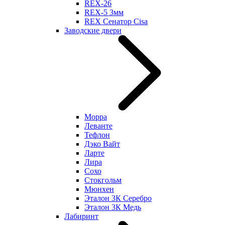
REX-26
REX-5 3мм
REX Сенатор Cisa
Заводские двери
Морра
Леванте
Тефлон
Дэко Вайт
Ларте
Лира
Сохо
Стокгольм
Мюнхен
Эталон 3К Серебро
Эталон 3К Медь
Лабиринт