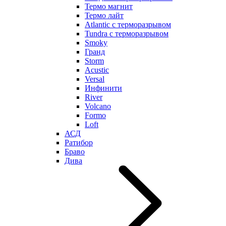
Термо магнит
Термо лайт
Atlantic с терморазрывом
Tundra с терморазрывом
Smoky
Гранд
Storm
Acustic
Versal
Инфинити
River
Volcano
Formo
Loft
АСД
Ратибор
Браво
Дива