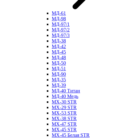
МД-61
МД-98
МД-97/1
МД-97/2
МД-97/3
МД-38
МД-42
МД-45
МД-48
МД-50
МД-51
МД-90
МД-35
МД-39
МД-40 Титан
МД-40 Медь
МХ-30 STR
МХ-29 STR
МХ-53 STR
МХ-38 STR
МХ-47 STR
МХ-45 STR
МХ-45 Белая STR