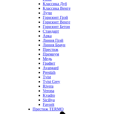
Классика Дуб
Классика Венге
Лучи
Горизонт Грэй
Горизонт Венге
Горизонт Бетон
Стандарт
Арка
Линия Грэй
Линия Браун
Престиж
Премиум
Медь
Графит
Avangard
Prestizh
Tvist
Tvist Grey
Rivera
Verona
Kvadro
Siciliya
Favorit
Престиж TERMO