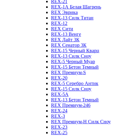
REX-21
REX-1А Белая Шагрень
REX Эврика
REX-13 Силк Титан
REX-12
REX Сити
REX-13 Венге
REX Лайт 3К
REX Сенатор 3К
REX-15 Черный Кварц
REX-13 Силк Сноу
REX-5 Черный Муар
REX-15 Бетон Темный
REX Премиум-S
REX-20
REX-5 Серебро Антик
REX-15 Силк Сноу
REX-5А
REX-13 Бетон Темный
REX Премиум-246
REX-24
REX-3
REX Премиум-Н Силк Сноу
REX-23
REX-25