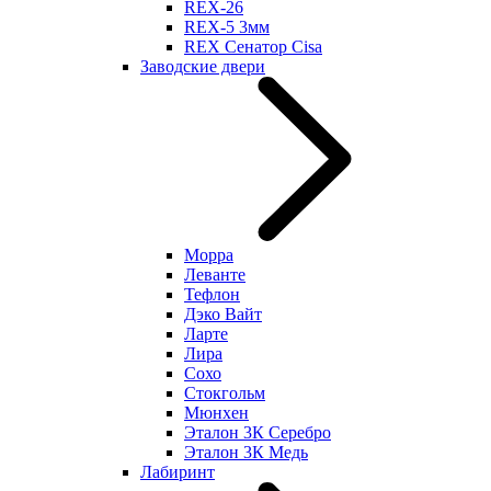
REX-26
REX-5 3мм
REX Сенатор Cisa
Заводские двери
Морра
Леванте
Тефлон
Дэко Вайт
Ларте
Лира
Сохо
Стокгольм
Мюнхен
Эталон 3К Серебро
Эталон 3К Медь
Лабиринт