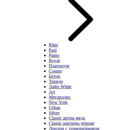
Ritm
Pazl
Piano
Royal
Платинум
Cosmo
Бетон
Трендо
Лайн White
Art
Мегаполис
New York
Urban
Silver
Classic антик медь
Classic шагрень черная
Лондон с терморазрывом