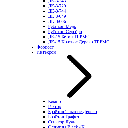
ДК-3/743
ДК-3/729
ДК-3/744
ДК-3/649
ДК-3/606
Рубикон Медь
Рубикон Серебро
ДК-15 Бетон ТЕРМО
ДК-15 Красное Дерево ТЕРМО
Форпост
Интекрон
Кампо
Гектор
Брайтон Тиковое Дерево
Брайтон Графит
Сенатор Лучи
Олимпия Black 4К