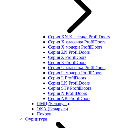
Серия XN Классика ProfilDoors
Серия Х классика ProfilDoors
Серия Х модерн ProfilDoors
Серия ZN ProfilDoors
Серия Z ProfilDoors
Серия Е ProfilDoors
Серия U классика ProfilDoors
Серия U модерн ProfilDoors
Серия L ProfilDoors
Серия LK ProfilDoors
Серия STP ProfilDoors
Cерия N ProfilDoors
Серия NK ProfilDoors
ПМЦ (Беларусь)
ОКА (Беларусь)
Покров
Фурнитура