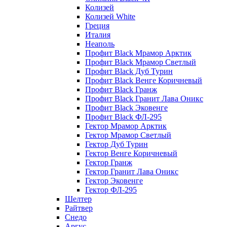
Колизей
Колизей White
Греция
Италия
Неаполь
Профит Black Мрамор Арктик
Профит Black Мрамор Светлый
Профит Black Дуб Турин
Профит Black Венге Коричневый
Профит Black Гранж
Профит Black Гранит Лава Оникс
Профит Black Эковенге
Профит Black ФЛ-295
Гектор Мрамор Арктик
Гектор Мрамор Светлый
Гектор Дуб Турин
Гектор Венге Коричневый
Гектор Гранж
Гектор Гранит Лава Оникс
Гектор Эковенге
Гектор ФЛ-295
Шелтер
Райтвер
Снедо
Аргус