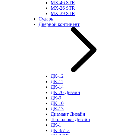
МХ-46 STR
МХ-26 STR
МХ-39 STR
Сударь
Дверной континент
ДК-12
ДК-11
ДК-14
ДК-70 Дизайн
ДК-9
ДК-10
ДК-13
Диамант Дизайн
Теплолюкс Дизайн
ДК-1
ДК-3/713