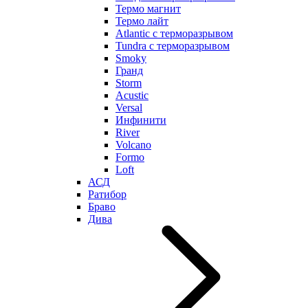
Термо магнит
Термо лайт
Atlantic с терморазрывом
Tundra с терморазрывом
Smoky
Гранд
Storm
Acustic
Versal
Инфинити
River
Volcano
Formo
Loft
АСД
Ратибор
Браво
Дива