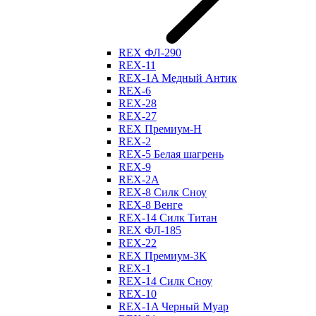
REX ФЛ-290
REX-11
REX-1A Медный Антик
REX-6
REX-28
REX-27
REX Премиум-Н
REX-2
REX-5 Белая шагрень
REX-9
REX-2А
REX-8 Силк Сноу
REX-8 Венге
REX-14 Силк Титан
REX ФЛ-185
REX-22
REX Премиум-3К
REX-1
REX-14 Силк Сноу
REX-10
REX-1A Черный Муар