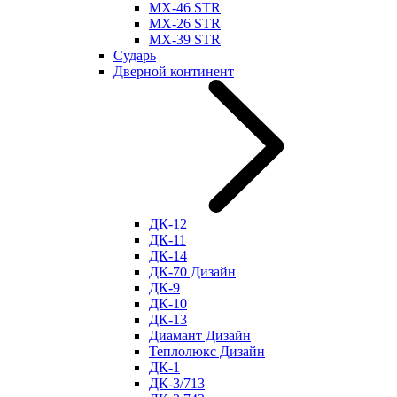
МХ-46 STR
МХ-26 STR
МХ-39 STR
Сударь
Дверной континент
ДК-12
ДК-11
ДК-14
ДК-70 Дизайн
ДК-9
ДК-10
ДК-13
Диамант Дизайн
Теплолюкс Дизайн
ДК-1
ДК-3/713