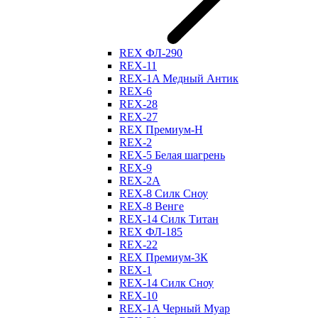
REX ФЛ-290
REX-11
REX-1A Медный Антик
REX-6
REX-28
REX-27
REX Премиум-Н
REX-2
REX-5 Белая шагрень
REX-9
REX-2А
REX-8 Силк Сноу
REX-8 Венге
REX-14 Силк Титан
REX ФЛ-185
REX-22
REX Премиум-3К
REX-1
REX-14 Силк Сноу
REX-10
REX-1A Черный Муар