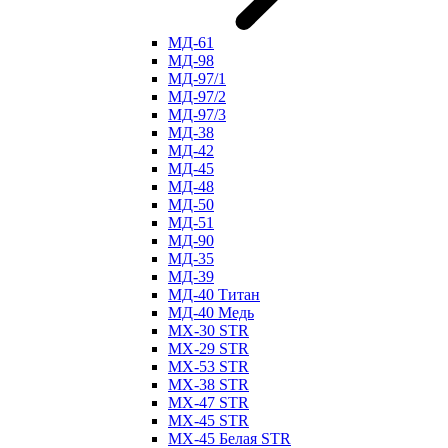
МД-61
МД-98
МД-97/1
МД-97/2
МД-97/3
МД-38
МД-42
МД-45
МД-48
МД-50
МД-51
МД-90
МД-35
МД-39
МД-40 Титан
МД-40 Медь
МХ-30 STR
МХ-29 STR
МХ-53 STR
МХ-38 STR
МХ-47 STR
МХ-45 STR
МХ-45 Белая STR