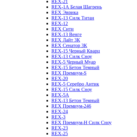
REX-21
REX-1А Белая Шагрень
REX Эврика
REX-13 Силк Титан
REX-12
REX Сити
REX-13 Венге
REX Лайт 3К
REX Сенатор 3К
REX-15 Черный Кварц
REX-13 Силк Сноу
REX-5 Черный Муар
REX-15 Бетон Темный
REX Премиум-S
REX-20
REX-5 Серебро Антик
REX-15 Силк Сноу
REX-5А
REX-13 Бетон Темный
REX Премиум-246
REX-24
REX-3
REX Премиум-Н Силк Сноу
REX-23
REX-25