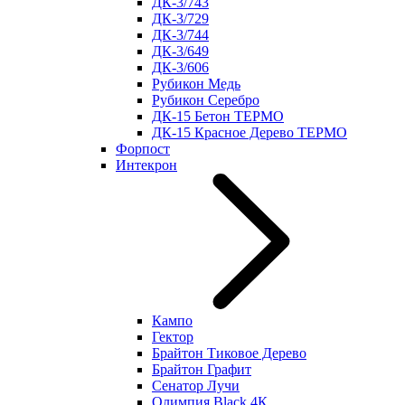
ДК-3/743
ДК-3/729
ДК-3/744
ДК-3/649
ДК-3/606
Рубикон Медь
Рубикон Серебро
ДК-15 Бетон ТЕРМО
ДК-15 Красное Дерево ТЕРМО
Форпост
Интекрон
Кампо
Гектор
Брайтон Тиковое Дерево
Брайтон Графит
Сенатор Лучи
Олимпия Black 4К