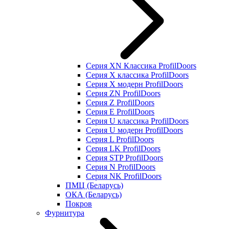
Серия XN Классика ProfilDoors
Серия Х классика ProfilDoors
Серия Х модерн ProfilDoors
Серия ZN ProfilDoors
Серия Z ProfilDoors
Серия Е ProfilDoors
Серия U классика ProfilDoors
Серия U модерн ProfilDoors
Серия L ProfilDoors
Серия LK ProfilDoors
Серия STP ProfilDoors
Cерия N ProfilDoors
Серия NK ProfilDoors
ПМЦ (Беларусь)
ОКА (Беларусь)
Покров
Фурнитура