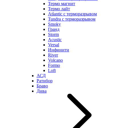
Термо магнит
Термо лайт
Atlantic с терморазрывом
Tundra с терморазрывом
Smoky
Гранд
Storm
Acustic
Versal
Инфинити
River
Volcano
Formo
Loft
АСД
Ратибор
Браво
Дива