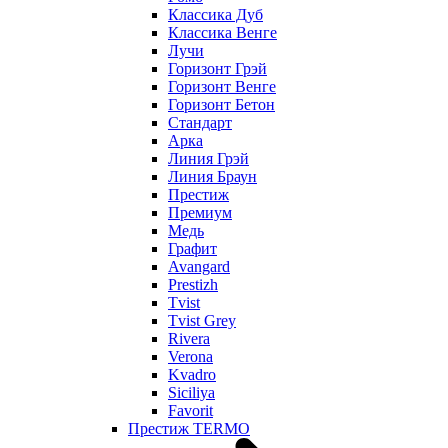
Классика Дуб
Классика Венге
Лучи
Горизонт Грэй
Горизонт Венге
Горизонт Бетон
Стандарт
Арка
Линия Грэй
Линия Браун
Престиж
Премиум
Медь
Графит
Avangard
Prestizh
Tvist
Tvist Grey
Rivera
Verona
Kvadro
Siciliya
Favorit
Престиж TERMO