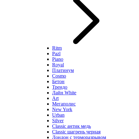
Ritm
Pazl
Piano
Royal
Платинум
Cosmo
Бетон
Трендо
Лайн White
Art
Мегаполис
New York
Urban
Silver
Classic антик медь
Classic шагрень черная
Лондон с терморазрывом