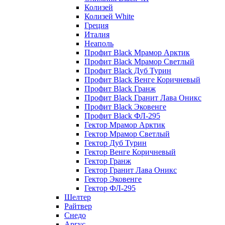
Колизей
Колизей White
Греция
Италия
Неаполь
Профит Black Мрамор Арктик
Профит Black Мрамор Светлый
Профит Black Дуб Турин
Профит Black Венге Коричневый
Профит Black Гранж
Профит Black Гранит Лава Оникс
Профит Black Эковенге
Профит Black ФЛ-295
Гектор Мрамор Арктик
Гектор Мрамор Светлый
Гектор Дуб Турин
Гектор Венге Коричневый
Гектор Гранж
Гектор Гранит Лава Оникс
Гектор Эковенге
Гектор ФЛ-295
Шелтер
Райтвер
Снедо
Аргус