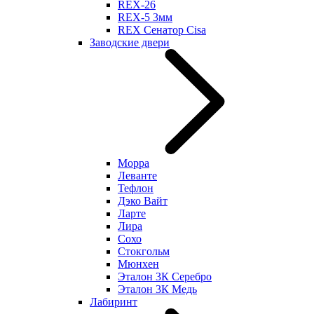
REX-26
REX-5 3мм
REX Сенатор Cisa
Заводские двери
Морра
Леванте
Тефлон
Дэко Вайт
Ларте
Лира
Сохо
Стокгольм
Мюнхен
Эталон 3К Серебро
Эталон 3К Медь
Лабиринт