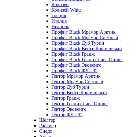
Колизей
Колизей White
Греция
Италия
Неаполь
Профит Black Мрамор Арктик
Профит Black Мрамор Светлый
Профит Black Дуб Турин
Профит Black Венге Коричневый
Профит Black Гранж
Профит Black Гранит Лава Оникс
Профит Black Эковенге
Профит Black ФЛ-295
Гектор Мрамор Арктик
Гектор Мрамор Светлый
Гектор Дуб Турин
Гектор Венге Коричневый
Гектор Гранж
Гектор Гранит Лава Оникс
Гектор Эковенге
Гектор ФЛ-295
Шелтер
Райтвер
Снедо
Аргус