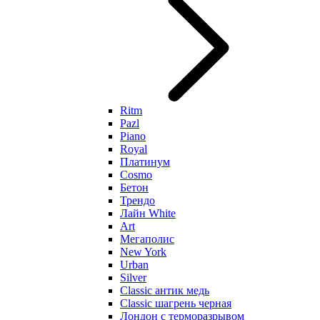
Ritm
Pazl
Piano
Royal
Платинум
Cosmo
Бетон
Трендо
Лайн White
Art
Мегаполис
New York
Urban
Silver
Classic антик медь
Classic шагрень черная
Лондон с терморазрывом