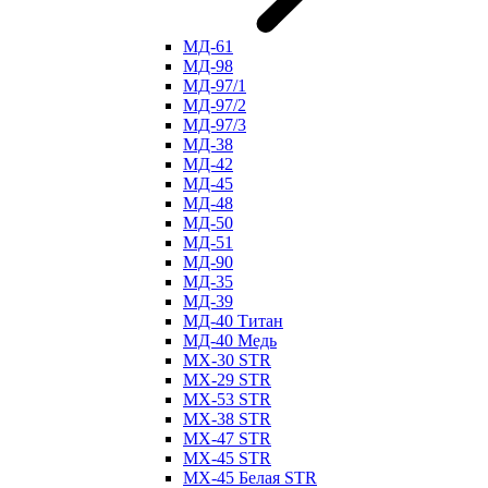
МД-61
МД-98
МД-97/1
МД-97/2
МД-97/3
МД-38
МД-42
МД-45
МД-48
МД-50
МД-51
МД-90
МД-35
МД-39
МД-40 Титан
МД-40 Медь
МХ-30 STR
МХ-29 STR
МХ-53 STR
МХ-38 STR
МХ-47 STR
МХ-45 STR
МХ-45 Белая STR