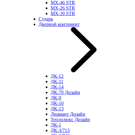
МХ-46 STR
МХ-26 STR
МХ-39 STR
Сударь
Дверной континент
ДК-12
ДК-11
ДК-14
ДК-70 Дизайн
ДК-9
ДК-10
ДК-13
Диамант Дизайн
Теплолюкс Дизайн
ДК-1
ДК-3/713