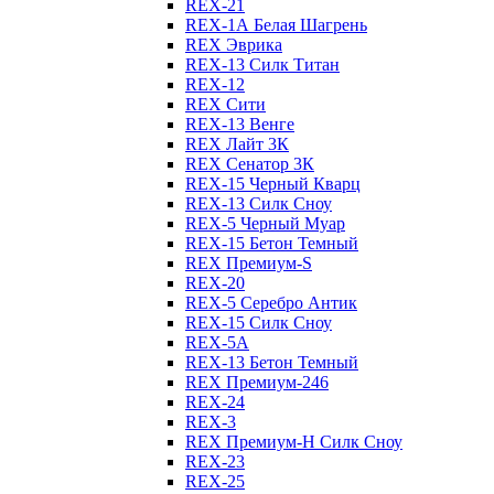
REX-21
REX-1А Белая Шагрень
REX Эврика
REX-13 Силк Титан
REX-12
REX Сити
REX-13 Венге
REX Лайт 3К
REX Сенатор 3К
REX-15 Черный Кварц
REX-13 Силк Сноу
REX-5 Черный Муар
REX-15 Бетон Темный
REX Премиум-S
REX-20
REX-5 Серебро Антик
REX-15 Силк Сноу
REX-5А
REX-13 Бетон Темный
REX Премиум-246
REX-24
REX-3
REX Премиум-Н Силк Сноу
REX-23
REX-25