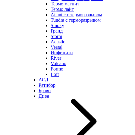
Термо магнит
Термо лайт
Atlantic с терморазрывом
Tundra с терморазрывом
Smoky
Гранд
Storm
Acustic
Versal
Инфинити
River
Volcano
Formo
Loft
АСД
Ратибор
Браво
Дива