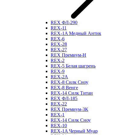
REX ФЛ-290
REX-11
REX-1A Медный Антик
REX-6
REX-28
REX-27
REX Премиум-Н
REX-2
REX-5 Белая шагрень
REX-9
REX-2А
REX-8 Силк Сноу
REX-8 Венге
REX-14 Силк Титан
REX ФЛ-185
REX-22
REX Премиум-3К
REX-1
REX-14 Силк Сноу
REX-10
REX-1A Черный Муар