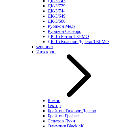
ДК-3/743
ДК-3/729
ДК-3/744
ДК-3/649
ДК-3/606
Рубикон Медь
Рубикон Серебро
ДК-15 Бетон ТЕРМО
ДК-15 Красное Дерево ТЕРМО
Форпост
Интекрон
Кампо
Гектор
Брайтон Тиковое Дерево
Брайтон Графит
Сенатор Лучи
Олимпия Black 4К