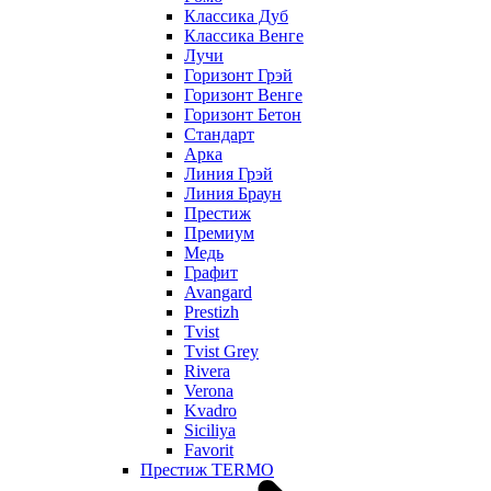
Классика Дуб
Классика Венге
Лучи
Горизонт Грэй
Горизонт Венге
Горизонт Бетон
Стандарт
Арка
Линия Грэй
Линия Браун
Престиж
Премиум
Медь
Графит
Avangard
Prestizh
Tvist
Tvist Grey
Rivera
Verona
Kvadro
Siciliya
Favorit
Престиж TERMO