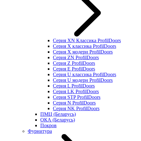
Серия XN Классика ProfilDoors
Серия Х классика ProfilDoors
Серия Х модерн ProfilDoors
Серия ZN ProfilDoors
Серия Z ProfilDoors
Серия Е ProfilDoors
Серия U классика ProfilDoors
Серия U модерн ProfilDoors
Серия L ProfilDoors
Серия LK ProfilDoors
Серия STP ProfilDoors
Cерия N ProfilDoors
Серия NK ProfilDoors
ПМЦ (Беларусь)
ОКА (Беларусь)
Покров
Фурнитура