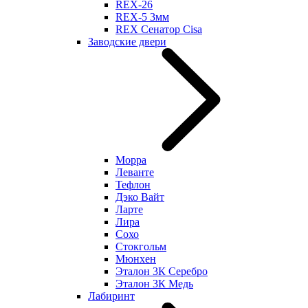
REX-26
REX-5 3мм
REX Сенатор Cisa
Заводские двери
Морра
Леванте
Тефлон
Дэко Вайт
Ларте
Лира
Сохо
Стокгольм
Мюнхен
Эталон 3К Серебро
Эталон 3К Медь
Лабиринт