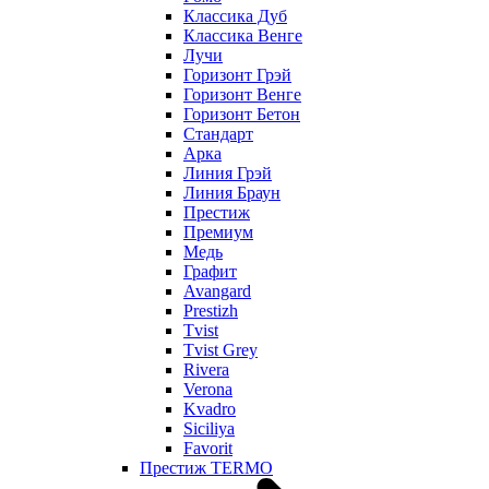
Классика Дуб
Классика Венге
Лучи
Горизонт Грэй
Горизонт Венге
Горизонт Бетон
Стандарт
Арка
Линия Грэй
Линия Браун
Престиж
Премиум
Медь
Графит
Avangard
Prestizh
Tvist
Tvist Grey
Rivera
Verona
Kvadro
Siciliya
Favorit
Престиж TERMO