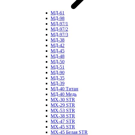
МД-61
МД-98
МД-97/1
МД-97/2
МД-97/3
МД-38
МД-42
МД-45
МД-48
МД-50
МД-51
МД-90
МД-35
МД-39
МД-40 Титан
МД-40 Медь
МХ-30 STR
МХ-29 STR
МХ-53 STR
МХ-38 STR
МХ-47 STR
МХ-45 STR
МХ-45 Белая STR