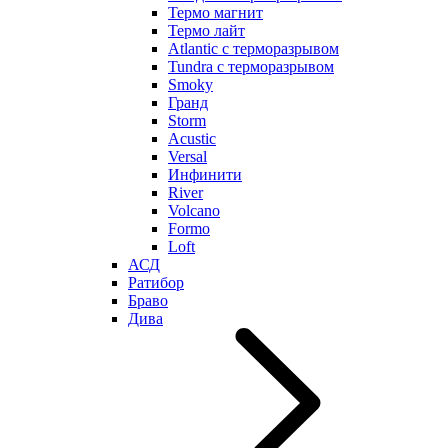
Термо магнит
Термо лайт
Atlantic с терморазрывом
Tundra с терморазрывом
Smoky
Гранд
Storm
Acustic
Versal
Инфинити
River
Volcano
Formo
Loft
АСД
Ратибор
Браво
Дива