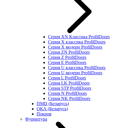
Серия XN Классика ProfilDoors
Серия Х классика ProfilDoors
Серия Х модерн ProfilDoors
Серия ZN ProfilDoors
Серия Z ProfilDoors
Серия Е ProfilDoors
Серия U классика ProfilDoors
Серия U модерн ProfilDoors
Серия L ProfilDoors
Серия LK ProfilDoors
Серия STP ProfilDoors
Cерия N ProfilDoors
Серия NK ProfilDoors
ПМЦ (Беларусь)
ОКА (Беларусь)
Покров
Фурнитура