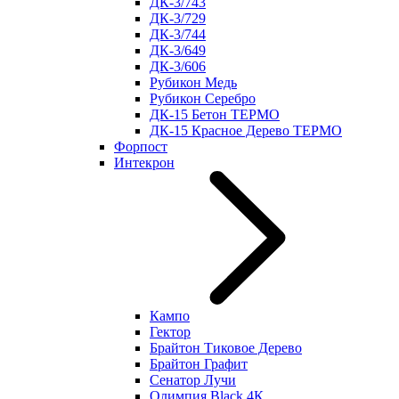
ДК-3/743
ДК-3/729
ДК-3/744
ДК-3/649
ДК-3/606
Рубикон Медь
Рубикон Серебро
ДК-15 Бетон ТЕРМО
ДК-15 Красное Дерево ТЕРМО
Форпост
Интекрон
Кампо
Гектор
Брайтон Тиковое Дерево
Брайтон Графит
Сенатор Лучи
Олимпия Black 4К