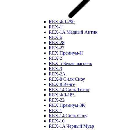
REX ФЛ-290
REX-11
REX-1A Медный Антик
REX-6
REX-28
REX-27
REX Премиум-Н
REX-2
REX-5 Белая шагрень
REX-9
REX-2А
REX-8 Силк Сноу
REX-8 Венге
REX-14 Силк Титан
REX ФЛ-185
REX-22
REX Премиум-3К
REX-1
REX-14 Силк Сноу
REX-10
REX-1A Черный Муар