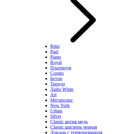
Ritm
Pazl
Piano
Royal
Платинум
Cosmo
Бетон
Трендо
Лайн White
Art
Мегаполис
New York
Urban
Silver
Classic антик медь
Classic шагрень черная
Лондон с терморазрывом