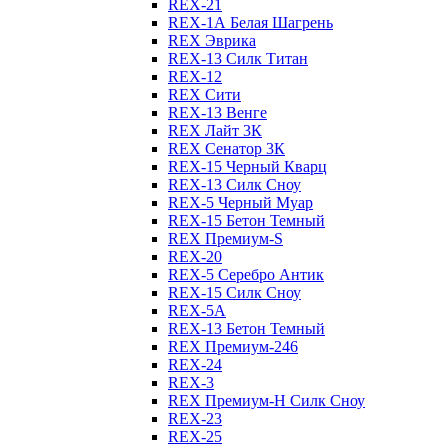
REX-21
REX-1А Белая Шагрень
REX Эврика
REX-13 Силк Титан
REX-12
REX Сити
REX-13 Венге
REX Лайт 3К
REX Сенатор 3К
REX-15 Черный Кварц
REX-13 Силк Сноу
REX-5 Черный Муар
REX-15 Бетон Темный
REX Премиум-S
REX-20
REX-5 Серебро Антик
REX-15 Силк Сноу
REX-5А
REX-13 Бетон Темный
REX Премиум-246
REX-24
REX-3
REX Премиум-Н Силк Сноу
REX-23
REX-25