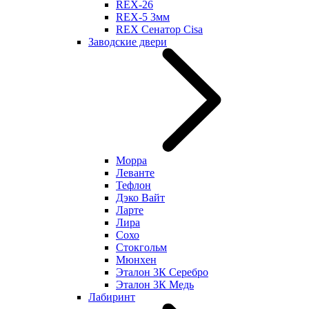
REX-26
REX-5 3мм
REX Сенатор Cisa
Заводские двери
Морра
Леванте
Тефлон
Дэко Вайт
Ларте
Лира
Сохо
Стокгольм
Мюнхен
Эталон 3К Серебро
Эталон 3К Медь
Лабиринт