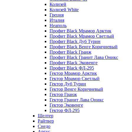
Колизей
Колизей White
Греция
Италия
Неаполь
Профит Black Мрамор Арктик
Профит Black Мрамор Светлый
Профит Black Дуб Турин
Профит Black Венге Коричневый
Профит Black Гранж
Профит Black Гранит Лава Оникс
Профит Black Эковенге
Профит Black ФЛ-295
Гектор Мрамор Арктик
Гектор Мрамор Светлый
Гектор Дуб Турин
Гектор Венге Коричневый
Гектор Гранж
Гектор Гранит Лава Оникс
Гектор Эковенге
Гектор ФЛ-295
Шелтер
Райтвер
Снедо
Аргус