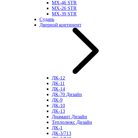
МХ-46 STR
МХ-26 STR
МХ-39 STR
Сударь
Дверной континент
ДК-12
ДК-11
ДК-14
ДК-70 Дизайн
ДК-9
ДК-10
ДК-13
Диамант Дизайн
Теплолюкс Дизайн
ДК-1
ДК-3/713