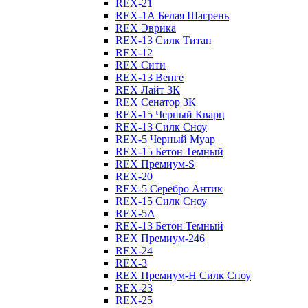
REX-21
REX-1А Белая Шагрень
REX Эврика
REX-13 Силк Титан
REX-12
REX Сити
REX-13 Венге
REX Лайт 3К
REX Сенатор 3К
REX-15 Черный Кварц
REX-13 Силк Сноу
REX-5 Черный Муар
REX-15 Бетон Темный
REX Премиум-S
REX-20
REX-5 Серебро Антик
REX-15 Силк Сноу
REX-5А
REX-13 Бетон Темный
REX Премиум-246
REX-24
REX-3
REX Премиум-Н Силк Сноу
REX-23
REX-25