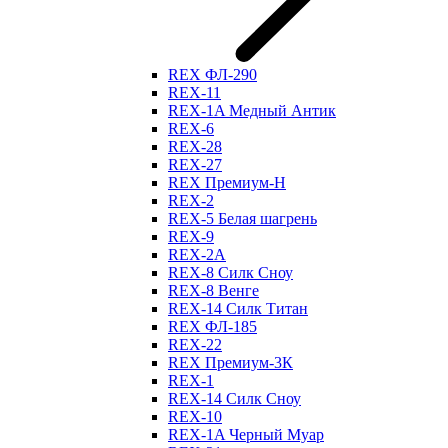
REX ФЛ-290
REX-11
REX-1A Медный Антик
REX-6
REX-28
REX-27
REX Премиум-Н
REX-2
REX-5 Белая шагрень
REX-9
REX-2А
REX-8 Силк Сноу
REX-8 Венге
REX-14 Силк Титан
REX ФЛ-185
REX-22
REX Премиум-3К
REX-1
REX-14 Силк Сноу
REX-10
REX-1A Черный Муар