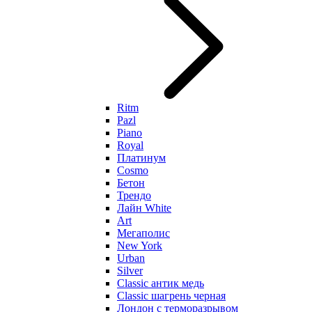
Ritm
Pazl
Piano
Royal
Платинум
Cosmo
Бетон
Трендо
Лайн White
Art
Мегаполис
New York
Urban
Silver
Classic антик медь
Classic шагрень черная
Лондон с терморазрывом