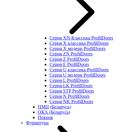
Серия XN Классика ProfilDoors
Серия Х классика ProfilDoors
Серия Х модерн ProfilDoors
Серия ZN ProfilDoors
Серия Z ProfilDoors
Серия Е ProfilDoors
Серия U классика ProfilDoors
Серия U модерн ProfilDoors
Серия L ProfilDoors
Серия LK ProfilDoors
Серия STP ProfilDoors
Cерия N ProfilDoors
Серия NK ProfilDoors
ПМЦ (Беларусь)
ОКА (Беларусь)
Покров
Фурнитура