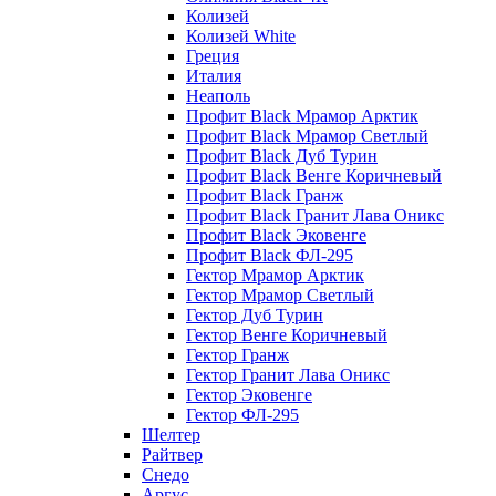
Колизей
Колизей White
Греция
Италия
Неаполь
Профит Black Мрамор Арктик
Профит Black Мрамор Светлый
Профит Black Дуб Турин
Профит Black Венге Коричневый
Профит Black Гранж
Профит Black Гранит Лава Оникс
Профит Black Эковенге
Профит Black ФЛ-295
Гектор Мрамор Арктик
Гектор Мрамор Светлый
Гектор Дуб Турин
Гектор Венге Коричневый
Гектор Гранж
Гектор Гранит Лава Оникс
Гектор Эковенге
Гектор ФЛ-295
Шелтер
Райтвер
Снедо
Аргус