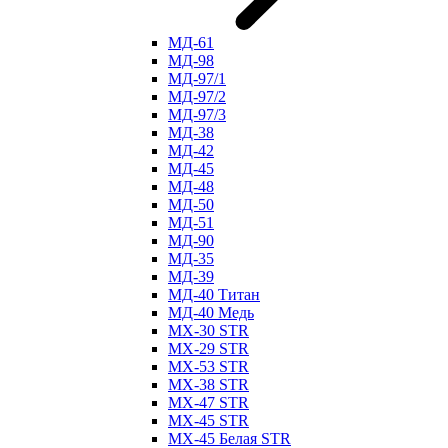
МД-61
МД-98
МД-97/1
МД-97/2
МД-97/3
МД-38
МД-42
МД-45
МД-48
МД-50
МД-51
МД-90
МД-35
МД-39
МД-40 Титан
МД-40 Медь
МХ-30 STR
МХ-29 STR
МХ-53 STR
МХ-38 STR
МХ-47 STR
МХ-45 STR
МХ-45 Белая STR