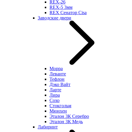
REX-26
REX-5 3мм
REX Сенатор Cisa
Заводские двери
Морра
Леванте
Тефлон
Дэко Вайт
Ларте
Лира
Сохо
Стокгольм
Мюнхен
Эталон 3К Серебро
Эталон 3К Медь
Лабиринт