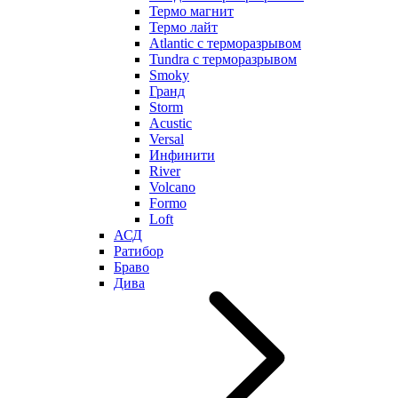
Термо магнит
Термо лайт
Atlantic с терморазрывом
Tundra с терморазрывом
Smoky
Гранд
Storm
Acustic
Versal
Инфинити
River
Volcano
Formo
Loft
АСД
Ратибор
Браво
Дива