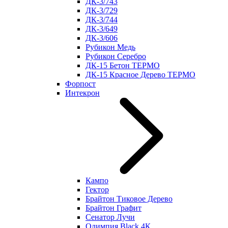
ДК-3/743
ДК-3/729
ДК-3/744
ДК-3/649
ДК-3/606
Рубикон Медь
Рубикон Серебро
ДК-15 Бетон ТЕРМО
ДК-15 Красное Дерево ТЕРМО
Форпост
Интекрон
Кампо
Гектор
Брайтон Тиковое Дерево
Брайтон Графит
Сенатор Лучи
Олимпия Black 4К