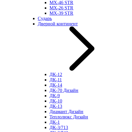
МХ-46 STR
МХ-26 STR
МХ-39 STR
Сударь
Дверной континент
ДК-12
ДК-11
ДК-14
ДК-70 Дизайн
ДК-9
ДК-10
ДК-13
Диамант Дизайн
Теплолюкс Дизайн
ДК-1
ДК-3/713