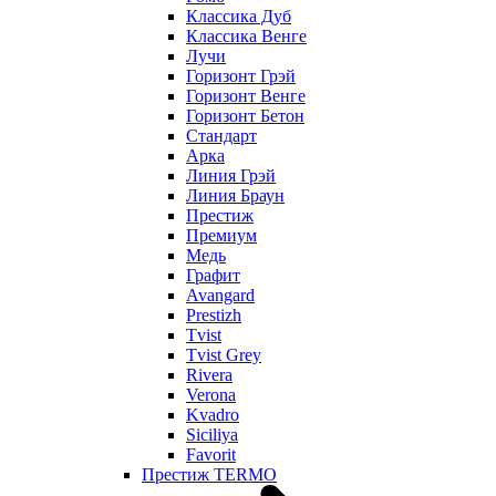
Классика Дуб
Классика Венге
Лучи
Горизонт Грэй
Горизонт Венге
Горизонт Бетон
Стандарт
Арка
Линия Грэй
Линия Браун
Престиж
Премиум
Медь
Графит
Avangard
Prestizh
Tvist
Tvist Grey
Rivera
Verona
Kvadro
Siciliya
Favorit
Престиж TERMO